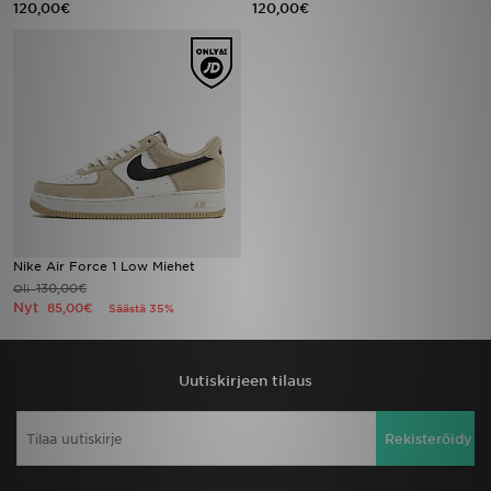
120,00€
120,00€
Urheilu
Lataa JD-sovellus
Minun JD
Minun viestini
Asiakaspalvelu ja tietoa
Nike Air Force 1 Low Miehet
130,00€
Oli
Nyt
85,00€
Säästä 35%
Uutiskirjeen tilaus
Rekisteröidy