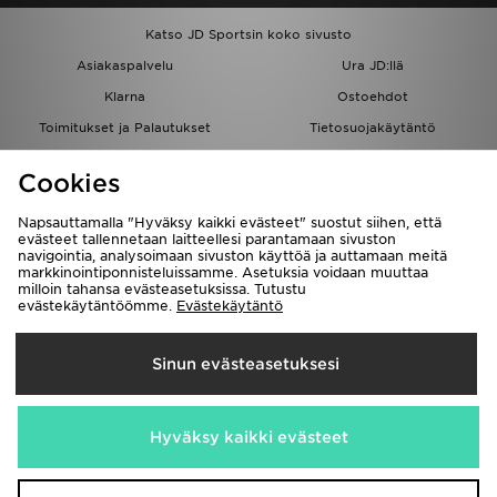
Katso JD Sportsin koko sivusto
Asiakaspalvelu
Ura JD:llä
Klarna
Ostoehdot
Toimitukset ja Palautukset
Tietosuojakäytäntö
Evästeet
Evästeasetukset
Cookies
Löydä myymälä
Opiskelijat
Kumppanuusohjelma
JD Blog
Napsauttamalla "Hyväksy kaikki evästeet" suostut siihen, että
evästeet tallennetaan laitteellesi parantamaan sivuston
navigointia, analysoimaan sivuston käyttöä ja auttamaan meitä
markkinointiponnisteluissamme. Asetuksia voidaan muuttaa
milloin tahansa evästeasetuksissa. Tutustu
evästekäytäntöömme.
Evästekäytäntö
Toimitetaan
Sinun evästeasetuksesi
Suomi
Me hyväksymme seuraavat maksutavat
Hyväksy kaikki evästeet