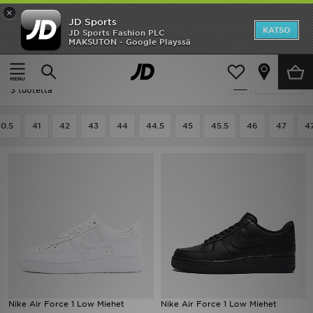
×
JD Sports
Etusivu
KATSO
JD Sports Fashion PLC
MAKSUTON - Google Playssä
Etusivu
Miehet
Ale
Miehet - Nike Air Force 1 Low
Suodata
Uutuudet
3 tuotetta
Naiset
0.5
41
42
43
44
44.5
45
45.5
46
47
47
Miehet
Lapset
Suosikit
Tuotemerkit
Inspiroidu
Nike Air Force 1 Low Miehet
Nike Air Force 1 Low Miehet
Jalkapallo