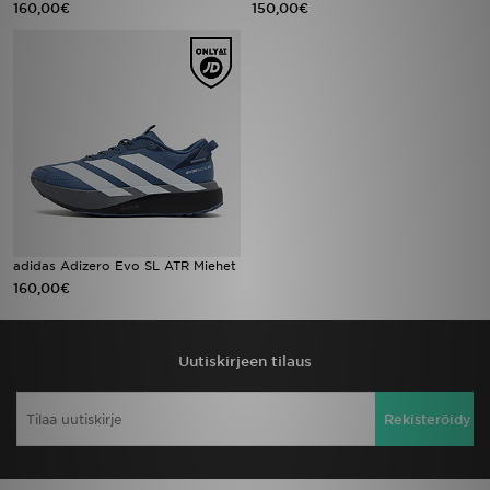
160,00€
150,00€
Urheilu
Lataa JD-sovellus
Minun JD
Minun viestini
Asiakaspalvelu ja tietoa
adidas Adizero Evo SL ATR Miehet
160,00€
Uutiskirjeen tilaus
Rekisteröidy