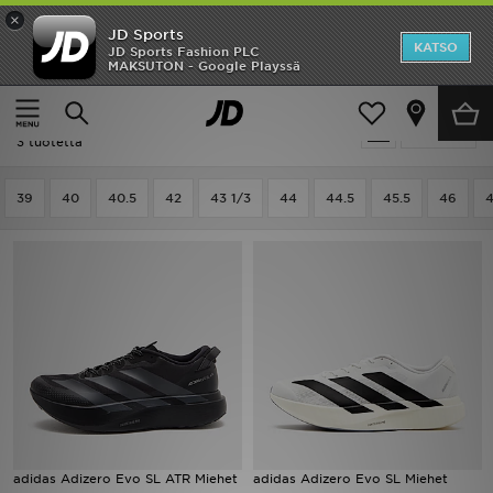
×
JD Sports
Etusivu
KATSO
JD Sports Fashion PLC
MAKSUTON - Google Playssä
Etusivu
Miehet
Ale
Miehet - Adidas Adizero Evo
Suodata
Uutuudet
3 tuotetta
Naiset
39
40
40.5
42
43 1/3
44
44.5
45.5
46
4
Miehet
Lapset
Suosikit
Tuotemerkit
Inspiroidu
adidas Adizero Evo SL ATR Miehet
adidas Adizero Evo SL Miehet
Jalkapallo