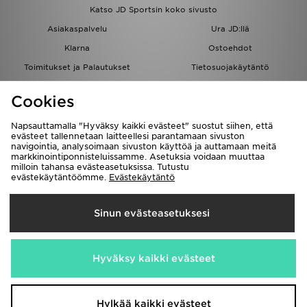
Katso JD Sportsin koko sivusto
Asiakaspalvelu
Ura JD:llä
Klarna
Ostoehdot
Toimitukset ja Palautukset
Tietosuojakäytäntö
Evästeet
Evästeasetukset
Cookies
Löydä myymälä
Opiskelijat
Kumppanuusohjelma
JD Blog
Napsauttamalla "Hyväksy kaikki evästeet" suostut siihen, että
evästeet tallennetaan laitteellesi parantamaan sivuston
navigointia, analysoimaan sivuston käyttöä ja auttamaan meitä
markkinointiponnisteluissamme. Asetuksia voidaan muuttaa
milloin tahansa evästeasetuksissa. Tutustu
evästekäytäntöömme.
Evästekäytäntö
Toimitetaan
Sinun evästeasetuksesi
Suomi
Me hyväksymme seuraavat maksutavat
Hyväksy kaikki evästeet
Vieraile yrityksemme sivulla
www.jdplc.com
Hylkää kaikki evästeet