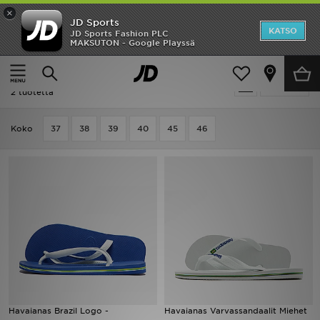
×
JD Sports
Etusivu
KATSO
JD Sports Fashion PLC
MAKSUTON - Google Playssä
Etusivu
Miehet
Ale
Miehet - Havaianas Brazil
Suodata
Uutuudet
2 tuotetta
Naiset
Koko
37
38
39
40
45
46
Miehet
Lapset
Suosikit
Tuotemerkit
Inspiroidu
Havaianas Brazil Logo -
Havaianas Varvassandaalit Miehet
Jalkapallo