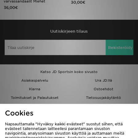
varvassandaalit Miehet
30,00€
36,00€
Urheilu
Lataa JD-sovellus
Uutiskirjeen tilaus
Minun JD
Rekisteröidy
Minun viestini
Asiakaspalvelu ja tietoa
Katso JD Sportsin koko sivusto
Asiakaspalvelu
Ura JD:llä
Klarna
Ostoehdot
Toimitukset ja Palautukset
Tietosuojakäytäntö
Evästeet
Evästeasetukset
Cookies
Löydä myymälä
Opiskelijat
Kumppanuusohjelma
JD Blog
Napsauttamalla "Hyväksy kaikki evästeet" suostut siihen, että
evästeet tallennetaan laitteellesi parantamaan sivuston
navigointia, analysoimaan sivuston käyttöä ja auttamaan meitä
markkinointiponnisteluissamme. Asetuksia voidaan muuttaa