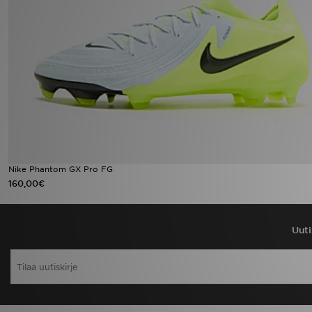
Urheilu
Lataa JD-sovellus
Minun JD
Minun viestini
Asiakaspalvelu ja tietoa
Nike Phantom GX Pro FG
160,00€
Uuti