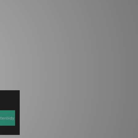
steröidy