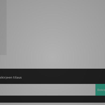
skirjeen tilaus
Reki