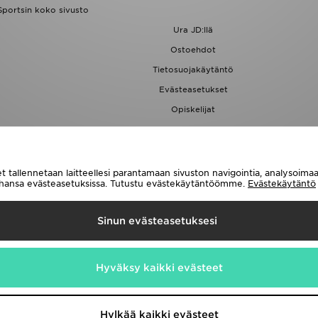
Sportsin koko sivusto
Ura JD:llä
Ostoehdot
Tietosuojakäytäntö
Evästeasetukset
Opiskelijat
JD Blog
t tallennetaan laitteellesi parantamaan sivuston navigointia, analysoim
tahansa evästeasetuksissa. Tutustu evästekäytäntöömme.
Evästekäytäntö
Toimitetaan
Sinun evästeasetuksesi
e seuraavat maksutavat
Hyväksy kaikki evästeet
emme sivulla
www.jdplc.com
Hylkää kaikki evästeet