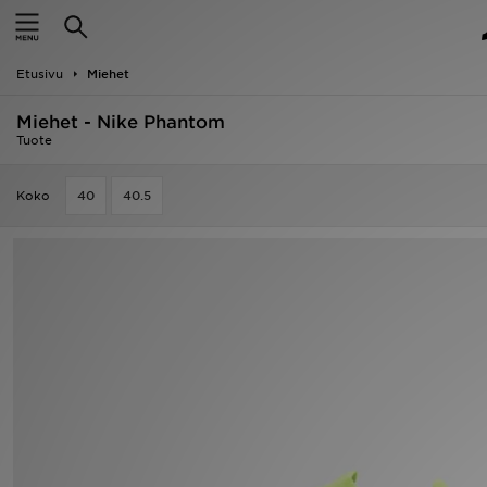
Etusivu
Etusivu
Miehet
Ale
Miehet - Nike Phantom
Uutuudet
Tuote
Naiset
Koko
40
40.5
Miehet
Lapset
Suosikit
Tuotemerkit
Inspiroidu
Jalkapallo