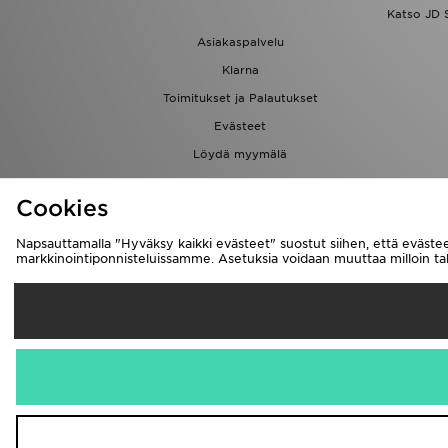
Katso JD 
Asiakaspalvelu
Klarna
Toimitukset ja Palautukset
Evästeet
Löydä myymälä
Kumppanuusohjelma
Cookies
Napsauttamalla "Hyväksy kaikki evästeet" suostut siihen, että evästee
markkinointiponnisteluissamme. Asetuksia voidaan muuttaa milloin 
Suomi
Me hyväksymm
Vieraile yrityks