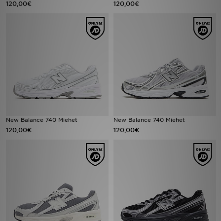
120,00€
120,00€
Urheilu
Lataa JD-sovellus
Minun JD
Minun viestini
Asiakaspalvelu ja tietoa
New Balance 740 Miehet
New Balance 740 Miehet
120,00€
120,00€