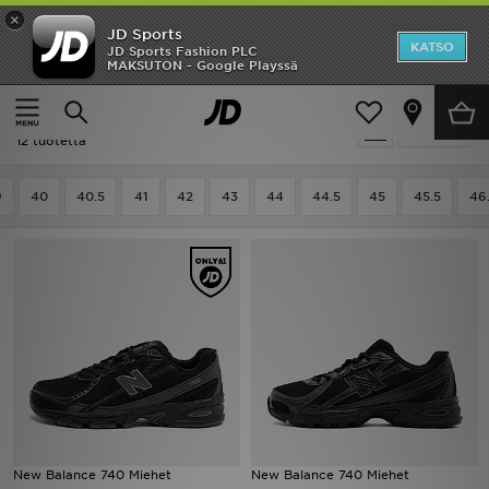
×
JD Sports
Etusivu
KATSO
JD Sports Fashion PLC
MAKSUTON - Google Playssä
Etusivu
Miehet
Ale
Miehet - New Balance 740
Suodata
Uutuudet
12 tuotetta
Naiset
9
40
40.5
41
42
43
44
44.5
45
45.5
46
Miehet
Lapset
Suosikit
Tuotemerkit
Inspiroidu
New Balance 740 Miehet
New Balance 740 Miehet
Jalkapallo