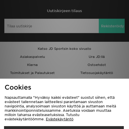
Uutiskirjeen tilaus
Rekisteröidy
Katso JD Sportsin koko sivusto
Asiakaspalvelu
Ura JD:llä
Klarna
Ostoehdot
Toimitukset ja Palautukset
Tietosuojakäytäntö
Evästeet
Evästeasetukset
Cookies
Löydä myymälä
Opiskelijat
Kumppanuusohjelma
JD Blog
Napsauttamalla "Hyväksy kaikki evästeet" suostut siihen, että
evästeet tallennetaan laitteellesi parantamaan sivuston
navigointia, analysoimaan sivuston käyttöä ja auttamaan meitä
markkinointiponnisteluissamme. Asetuksia voidaan muuttaa
milloin tahansa evästeasetuksissa. Tutustu
evästekäytäntöömme.
Evästekäytäntö
Toimitetaan