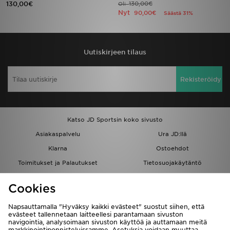
130,00€
130,00€
Oli
Nyt
90,00€
Säästä 31%
Urheilu
Lataa JD-sovellus
Uutiskirjeen tilaus
Minun JD
Rekisteröidy
Minun viestini
Asiakaspalvelu ja tietoa
Katso JD Sportsin koko sivusto
Asiakaspalvelu
Ura JD:llä
Klarna
Ostoehdot
Toimitukset ja Palautukset
Tietosuojakäytäntö
Evästeet
Evästeasetukset
Cookies
Löydä myymälä
Opiskelijat
Kumppanuusohjelma
JD Blog
Napsauttamalla "Hyväksy kaikki evästeet" suostut siihen, että
evästeet tallennetaan laitteellesi parantamaan sivuston
navigointia, analysoimaan sivuston käyttöä ja auttamaan meitä
markkinointiponnisteluissamme. Asetuksia voidaan muuttaa