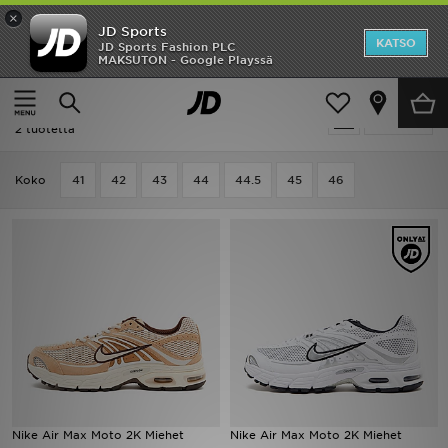
×
JD Sports
Etusivu
KATSO
JD Sports Fashion PLC
MAKSUTON - Google Playssä
Etusivu
Miehet
ALE
Miehet - Nike Air Max Moto 2K
Suodata
Uutuudet
2 tuotetta
Naiset
Koko
41
42
43
44
44.5
45
46
Miehet
Lapset
Suosikit
Tuotemerkit
Inspiroidu
Nike Air Max Moto 2K Miehet
Nike Air Max Moto 2K Miehet
Jalkapallo