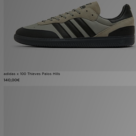
Urheilu
Lataa JD-sovellus
Minun JD
Minun viestini
Asiakaspalvelu ja tietoa
adidas x 100 Thieves Palos Hills
140,00€