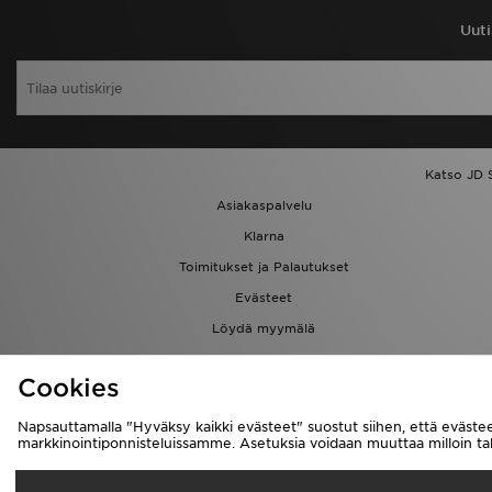
Uuti
Katso JD 
Asiakaspalvelu
Klarna
Toimitukset ja Palautukset
Evästeet
Löydä myymälä
Kumppanuusohjelma
Cookies
Napsauttamalla "Hyväksy kaikki evästeet" suostut siihen, että evästee
markkinointiponnisteluissamme. Asetuksia voidaan muuttaa milloin 