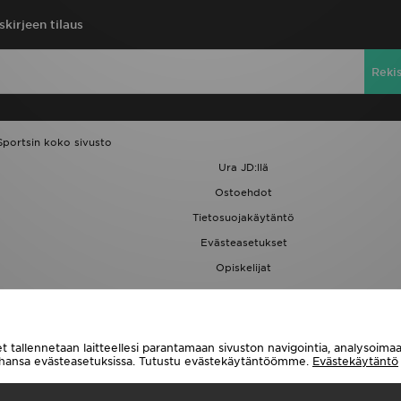
skirjeen tilaus
Reki
Sportsin koko sivusto
Ura JD:llä
Ostoehdot
Tietosuojakäytäntö
Evästeasetukset
Opiskelijat
JD Blog
t tallennetaan laitteellesi parantamaan sivuston navigointia, analysoim
tahansa evästeasetuksissa. Tutustu evästekäytäntöömme.
Evästekäytäntö
Toimitetaan