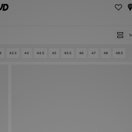
S
3
43.5
44
44.5
45
45.5
46
47
48
48.5