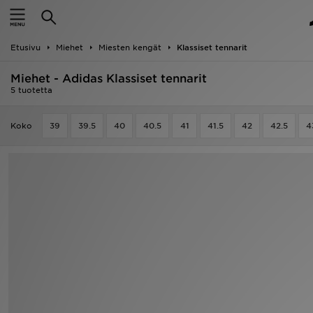
Etusivu
Etusivu
Miehet
Miesten kengät
Klassiset tennarit
Ale
Miehet - Adidas Klassiset tennarit
Uutuudet
5 tuotetta
Naiset
Koko
39
39.5
40
40.5
41
41.5
42
42.5
4
Miehet
Lapset
Suosikit
Tuotemerkit
Inspiroidu
Jalkapallo