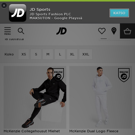
×
JD Sports
Etusivu
KATSO
JD Sports Fashion PLC
MAKSUTON - Google Playssä
Etusivu
Miehet
Miesten vaatteet
Verryttelyhousut
Ale
Miehet - McKenzie Verryttelyhousut
Suodata
Uutuudet
18 tuotetta
Naiset
Koko
XS
S
M
L
XL
XXL
Miehet
Lapset
Suosikit
Tuotemerkit
Inspiroidu
McKenzie Collegehousut Miehet
McKenzie Dual Logo Fleece
Jalkapallo