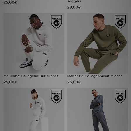
Joggers
25,00€
28,00€
Urheilu
Lataa JD-sovellus
Minun JD
Minun viestini
Asiakaspalvelu ja tietoa
McKenzie Collegehousut Miehet
McKenzie Collegehousut Miehet
25,00€
25,00€