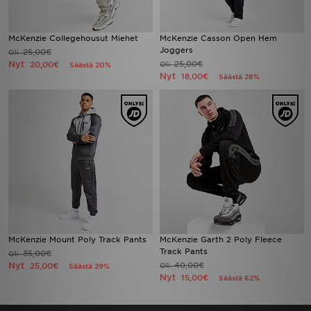
McKenzie Collegehousut Miehet
McKenzie Casson Open Hem
Joggers
25,00€
Oli
Nyt
25,00€
20,00€
Oli
Säästä 20%
Nyt
18,00€
Säästä 28%
McKenzie Mount Poly Track Pants
McKenzie Garth 2 Poly Fleece
Track Pants
35,00€
Oli
Nyt
40,00€
25,00€
Oli
Säästä 29%
Nyt
15,00€
Säästä 62%