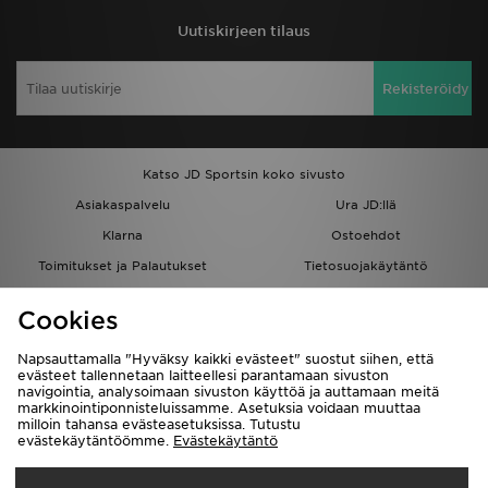
Uutiskirjeen tilaus
Rekisteröidy
Katso JD Sportsin koko sivusto
Asiakaspalvelu
Ura JD:llä
Klarna
Ostoehdot
Toimitukset ja Palautukset
Tietosuojakäytäntö
Evästeet
Evästeasetukset
Cookies
Löydä myymälä
Opiskelijat
Kumppanuusohjelma
JD Blog
Napsauttamalla "Hyväksy kaikki evästeet" suostut siihen, että
evästeet tallennetaan laitteellesi parantamaan sivuston
navigointia, analysoimaan sivuston käyttöä ja auttamaan meitä
markkinointiponnisteluissamme. Asetuksia voidaan muuttaa
milloin tahansa evästeasetuksissa. Tutustu
evästekäytäntöömme.
Evästekäytäntö
Toimitetaan