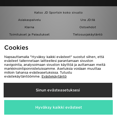
Katso JD Sportsin koko sivusto
Asiakaspalvelu
Ura JD:llä
Klarna
Ostoehdot
Toimitukset ja Palautukset
Tietosuojakäytäntö
Evästeet
Evästeasetukset
Cookies
Löydä myymälä
Opiskelijat
Kumppanuusohjelma
JD Blog
Napsauttamalla "Hyväksy kaikki evästeet" suostut siihen, että
evästeet tallennetaan laitteellesi parantamaan sivuston
navigointia, analysoimaan sivuston käyttöä ja auttamaan meitä
markkinointiponnisteluissamme. Asetuksia voidaan muuttaa
milloin tahansa evästeasetuksissa. Tutustu
evästekäytäntöömme.
Evästekäytäntö
Toimitetaan
Sinun evästeasetuksesi
Suomi
Me hyväksymme seuraavat maksutavat
Hyväksy kaikki evästeet