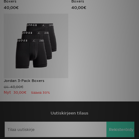
Boxers
Boxers
40,00€
40,00€
Urheilu
Lataa JD-sovellus
Minun JD
Minun viestini
Asiakaspalvelu ja tietoa
Jordan 3-Pack Boxers
43,00€
Oli
Nyt
30,00€
Säästä 30%
Uutiskirjeen tilaus
Rekisteröidy