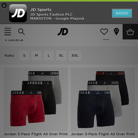
×
JD Sports
Etusivu
KATSO
JD Sports Fashion PLC
MAKSUTON - Google Playssä
Etusivu
Miehet
Miesten asusteet
Alusvaatteet
Ale
Miehet - Jordan Alusvaatteet
Suodata
Uutuudet
3 tuotetta
Naiset
Koko
S
M
L
XL
XXL
Miehet
Lapset
Suosikit
Tuotemerkit
Inspiroidu
Jordan 3-Pack Flight All Over Print
Jordan 3-Pack Flight All Over Print
Jalkapallo