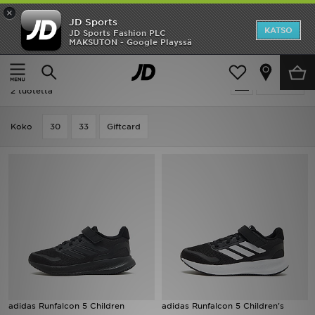
×
JD Sports
Etusivu
KATSO
JD Sports Fashion PLC
MAKSUTON - Google Playssä
Etusivu
Lapset
Ale
Lapset - Adidas Run Falcon
Suodata
Uutuudet
2 tuotetta
Naiset
Koko
30
33
Giftcard
Miehet
Lapset
Suosikit
Tuotemerkit
Inspiroidu
adidas Runfalcon 5 Children
adidas Runfalcon 5 Children's
Jalkapallo