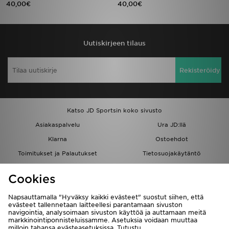
40,00€
40,00€
Urheilu
Uutiskirjeen tilaus
Lataa JD-sovellus
Minun JD
Rekisteröidy
Minun viestini
Katso JD Sportsin koko sivusto
Asiakaspalvelu ja tietoa
Asiakaspalvelu
Ura JD:llä
Klarna
Ostoehdot
Toimitukset ja Palautukset
Tietosuojakäytäntö
Evästeet
Evästeasetukset
Cookies
Löydä myymälä
Opiskelijat
Kumppanuusohjelma
JD Blog
Napsauttamalla "Hyväksy kaikki evästeet" suostut siihen, että
evästeet tallennetaan laitteellesi parantamaan sivuston
navigointia, analysoimaan sivuston käyttöä ja auttamaan meitä
markkinointiponnisteluissamme. Asetuksia voidaan muuttaa
milloin tahansa evästeasetuksissa. Tutustu