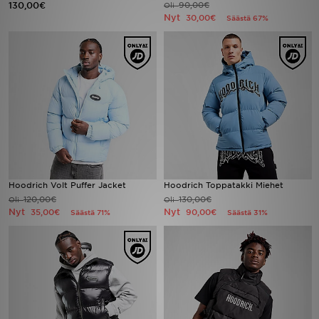
130,00€
90,00€
Oli
Nyt
30,00€
Säästä 67%
Urheilu
Lataa JD-sovellus
Minun JD
Minun viestini
Asiakaspalvelu ja tietoa
Hoodrich Volt Puffer Jacket
Hoodrich Toppatakki Miehet
120,00€
130,00€
Oli
Oli
Nyt
Nyt
35,00€
90,00€
Säästä 71%
Säästä 31%