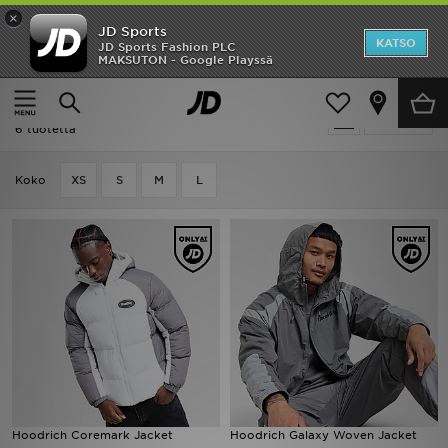
×
JD Sports
Etusivu
KATSO
JD Sports Fashion PLC
MAKSUTON - Google Playssä
Etusivu
Miehet
Miesten vaatteet
Takit
ALE
Miehet - Hoodrich Takit
Suodata
Uutuudet
6 tuotetta
Naiset
Koko
XS
S
M
L
Miehet
Lapset
Suosikit
Tuotemerkit
Inspiroidu
Hoodrich Coremark Jacket
Hoodrich Galaxy Woven Jacket
Jalkapallo