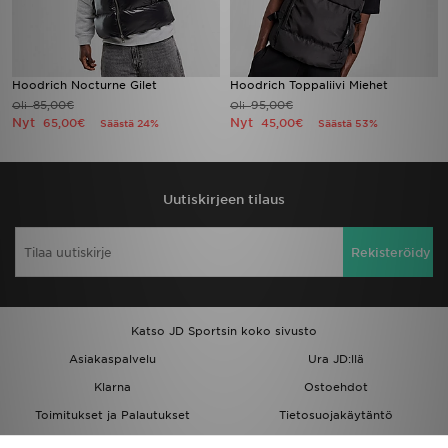
Hoodrich Nocturne Gilet
Hoodrich Toppaliivi Miehet
85,00€
95,00€
Oli
Oli
Nyt
Nyt
65,00€
45,00€
Säästä 24%
Säästä 53%
Uutiskirjeen tilaus
Rekisteröidy
Katso JD Sportsin koko sivusto
Asiakaspalvelu
Ura JD:llä
Klarna
Ostoehdot
Toimitukset ja Palautukset
Tietosuojakäytäntö
Evästeet
Evästeasetukset