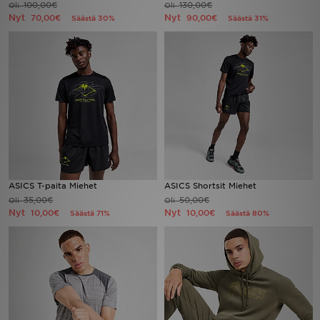
100,00€
130,00€
Oli
Oli
Nyt
Nyt
70,00€
90,00€
Säästä 30%
Säästä 31%
Urheilu
Lataa JD-sovellus
Minun JD
Minun viestini
Asiakaspalvelu ja tietoa
ASICS T-paita Miehet
ASICS Shortsit Miehet
35,00€
50,00€
Oli
Oli
Nyt
Nyt
10,00€
10,00€
Säästä 71%
Säästä 80%