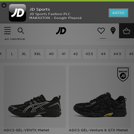
×
JD Sports
Etusivu
KATSO
JD Sports Fashion PLC
MAKSUTON - Google Playssä
Etusivu
Miehet
ALE
Ale | Miehet - ASICS
Suodata
Uutuudet
20 tuotetta
Naiset
M
L
XL
XXL
40
41
42
43.5
44
44.5
45
Miehet
Lapset
Suosikit
Tuotemerkit
Inspiroidu
ASICS GEL-VENTX Miehet
ASICS GEL-Venture 6 GTX Miehet
Jalkapallo