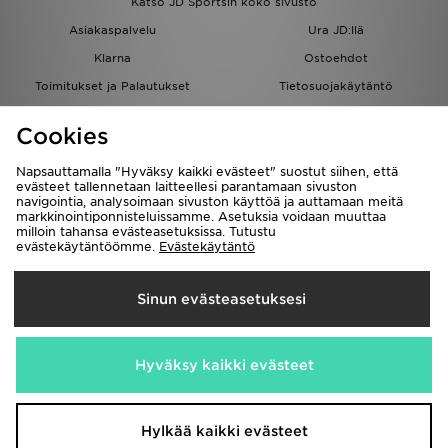
Katso JD Sportsin koko sivusto
Asiakaspalvelu
Ura JD:llä
Klarna
Ostoehdot
Toimitukset ja Palautukset
Tietosuojakäytäntö
Evästeet
Evästeasetukset
Cookies
Löydä myymälä
Opiskelijat
Kumppanuusohjelma
JD Blog
Napsauttamalla "Hyväksy kaikki evästeet" suostut siihen, että
evästeet tallennetaan laitteellesi parantamaan sivuston
navigointia, analysoimaan sivuston käyttöä ja auttamaan meitä
markkinointiponnisteluissamme. Asetuksia voidaan muuttaa
milloin tahansa evästeasetuksissa. Tutustu
evästekäytäntöömme.
Evästekäytäntö
Toimitetaan
Sinun evästeasetuksesi
Suomi
Me hyväksymme seuraavat maksutavat
Hyväksy kaikki evästeet
Vieraile yrityksemme sivulla
www.jdplc.com
Hylkää kaikki evästeet