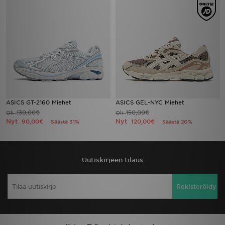
ASICS GT-2160 Miehet
ASICS GEL-NYC Miehet
130,00€
150,00€
Oli
Oli
Nyt
Nyt
90,00€
120,00€
Säästä 31%
Säästä 20%
Uutiskirjeen tilaus
Rekisteröidy