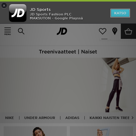
×
JD Sports
Etusivu
KATSO
JD Sports Fashion PLC
MAKSUTON - Google Playssä
Etusivu
Naiset
Naisten vaatteet
Tekniset urheiluvaatteet
Ale
134 tuotetta
Suodata
Uutuudet
Treenivaatteet | Naiset
Naiset
Miehet
Lapset
Suosikit
Tuotemerkit
NIKE
UNDER ARMOUR
ADIDAS
KAIKKI NAISTEN TREENI
Inspiroidu
Jalkapallo