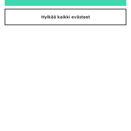
AYBL Enhance Seamless Leggings
ASICS Shortsit Naiset
45,00€
32,00€
Hylkää kaikki evästeet
AYBL Enhance Shorts
Under Armour Piping 4" Shorts
35,00€
35,00€