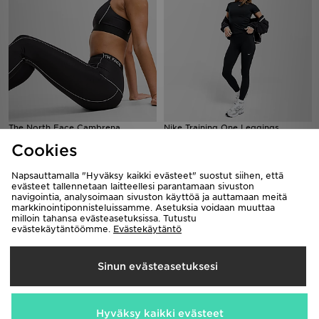
The North Face Cambrena
Nike Training One Leggings
Leggings
50,00€
Cookies
60,00€
Napsauttamalla "Hyväksy kaikki evästeet" suostut siihen, että
evästeet tallennetaan laitteellesi parantamaan sivuston
navigointia, analysoimaan sivuston käyttöä ja auttamaan meitä
markkinointiponnisteluissamme. Asetuksia voidaan muuttaa
milloin tahansa evästeasetuksissa. Tutustu
evästekäytäntöömme.
Evästekäytäntö
Sinun evästeasetuksesi
Hyväksy kaikki evästeet