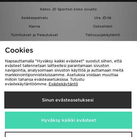
Katso JD Sportsin koko sivusto
Asiakaspalvelu
Ura JD:llä
Klarna
Ostoehdot
Toimitukset ja Palautukset
Tietosuojakäytäntö
Evästeet
Evästeasetukset
Cookies
Löydä myymälä
Opiskelijat
Kumppanuusohjelma
JD Blog
Napsauttamalla "Hyväksy kaikki evästeet" suostut siihen, että
evästeet tallennetaan laitteellesi parantamaan sivuston
navigointia, analysoimaan sivuston käyttöä ja auttamaan meitä
markkinointiponnisteluissamme. Asetuksia voidaan muuttaa
milloin tahansa evästeasetuksissa. Tutustu
evästekäytäntöömme.
Evästekäytäntö
Toimitetaan
Sinun evästeasetuksesi
Suomi
Me hyväksymme seuraavat maksutavat
Hyväksy kaikki evästeet