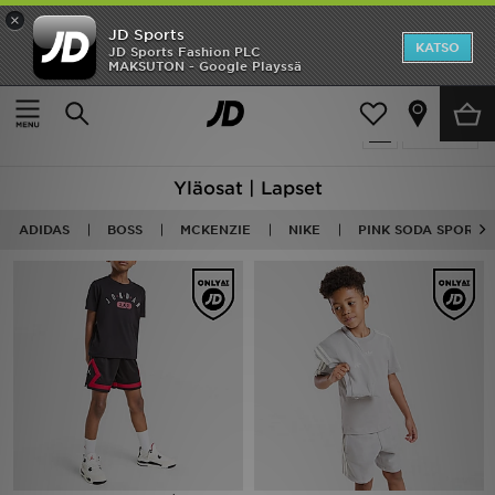
×
JD Sports
Etusivu
KATSO
JD Sports Fashion PLC
MAKSUTON - Google Playssä
Etusivu
Lapset
Lasten vaatteet (3-7-vuotiaat)
Topit
Ale
12 tuotetta
Suodata
Uutuudet
Yläosat | Lapset
Naiset
ADIDAS
BOSS
MCKENZIE
NIKE
PINK SODA SPORT
Miehet
Lapset
Suosikit
Tuotemerkit
Inspiroidu
Jalkapallo