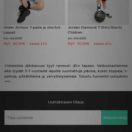
Under Armour T-paita ja shortsit
Jordan Diamond T-Shirt/Shorts
Lapset
Children
45,00€
50,00€
Oli
Oli
Nyt
Nyt
30,00€
30,00€
Säästä 33%
Säästä 40%
Viimeistele jälkikasvusi tyyli rennosti JD:n tapaan. Valikoimastamme
alta löydät 3-7-vuotiaille lapsille suunnattuja yläosia, kuten toppeja, t-
paitoja, pitkähihaisia ja verryttelytakkeja. Tutustu tuoreisiin uutuuksiin
alla.
Uutiskirjeen tilaus
Rekisteröidy