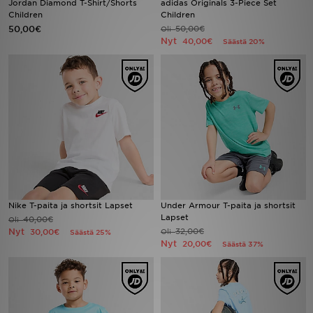
Jordan Diamond T-Shirt/Shorts
adidas Originals 3-Piece Set
Children
Children
50,00€
50,00€
Oli
Urheilu
Nyt
40,00€
Säästä 20%
Lataa JD-sovellus
Minun JD
Minun viestini
Asiakaspalvelu ja tietoa
Nike T-paita ja shortsit Lapset
Under Armour T-paita ja shortsit
Lapset
40,00€
Oli
Nyt
32,00€
30,00€
Oli
Säästä 25%
Nyt
20,00€
Säästä 37%