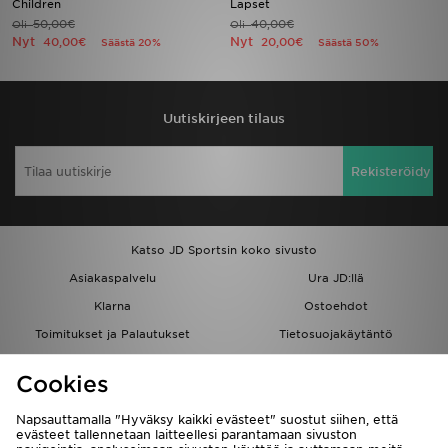
Children
Lapset
50,00€
40,00€
Oli
Oli
Nyt
Nyt
40,00€
20,00€
Säästä 20%
Säästä 50%
Urheilu
Lataa JD-sovellus
Uutiskirjeen tilaus
Minun JD
Rekisteröidy
Minun viestini
Asiakaspalvelu ja tietoa
Katso JD Sportsin koko sivusto
Asiakaspalvelu
Ura JD:llä
Klarna
Ostoehdot
Toimitukset ja Palautukset
Tietosuojakäytäntö
Evästeet
Evästeasetukset
Cookies
Löydä myymälä
Opiskelijat
Kumppanuusohjelma
JD Blog
Napsauttamalla "Hyväksy kaikki evästeet" suostut siihen, että
evästeet tallennetaan laitteellesi parantamaan sivuston