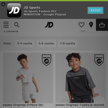
×
JD Sports
Etusivu
KATSO
JD Sports Fashion PLC
MAKSUTON - Google Playssä
Etusivu
Lapset
Lasten vaatteet (3-7-vuotiaat)
Topit
Ale
Lapset - Adidas Topit
Suodata
Uutuudet
2 tuotetta
Naiset
Koko
3-4 vuotta
5-6 vuotta
7-8 vuotta
Miehet
Lapset
Suosikit
Tuotemerkit
Inspiroidu
adidas Originals 3-Piece Set
adidas Originals T-paita ja shortsit
Jalkapallo