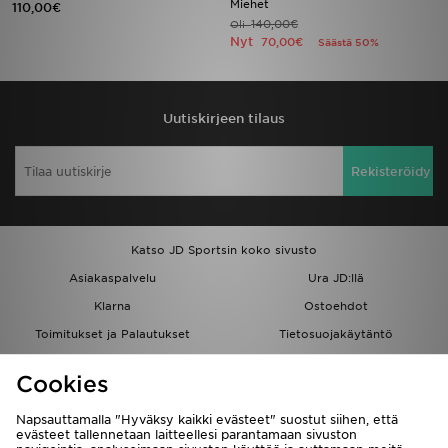
Miehet
110,00€
140,00€
Oli
Nyt
70,00€
Säästä 50%
Urheilu
Lataa JD-sovellus
Uutiskirjeen tilaus
Minun JD
Rekisteröidy
Minun viestini
Asiakaspalvelu ja tietoa
Katso JD Sportsin koko sivusto
Asiakaspalvelu
Ura JD:llä
Klarna
Ostoehdot
Toimitukset ja Palautukset
Tietosuojakäytäntö
Evästeet
Evästeasetukset
Cookies
Löydä myymälä
Opiskelijat
Kumppanuusohjelma
JD Blog
Napsauttamalla "Hyväksy kaikki evästeet" suostut siihen, että
evästeet tallennetaan laitteellesi parantamaan sivuston