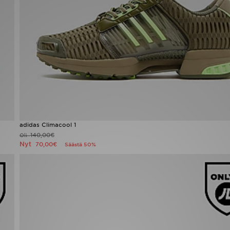
adidas Climacool 1
140,00€
Oli
Nyt
70,00€
Säästä 50%