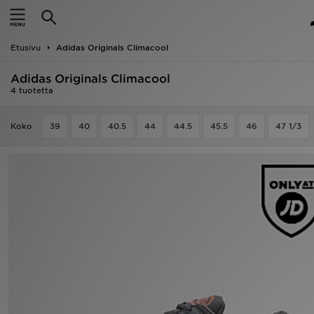
Etusivu
Etusivu
Adidas Originals Climacool
Ale
Adidas Originals Climacool
Uutuudet
4 tuotetta
Naiset
Koko
39
40
40.5
44
44.5
45.5
46
47 1/3
Miehet
Lapset
Suosikit
Tuotemerkit
Inspiroidu
Jalkapallo