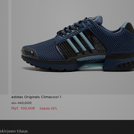
adidas Originals Climacool 1
140,00€
Oli
Nyt
100,00€
Säästä 29%
skirjeen tilaus