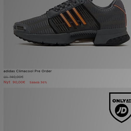
Urheilu
Lataa JD-sovellus
Minun JD
Minun viestini
Asiakaspalvelu ja tietoa
adidas Climacool Pre Order
140,00€
Oli
Nyt
90,00€
Säästä 36%