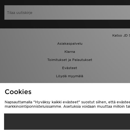
Katso JD 
Asiakaspalvelu
Klarna
Toimitukset ja Palautukset
Evästeet
Löydä myymälä
Kumppanuusohjelma
Cookies
Napsauttamalla "Hyväksy kaikki evästeet" suostut siihen, että evästee
markkinointiponnisteluissamme. Asetuksia voidaan muuttaa milloin 
Suomi