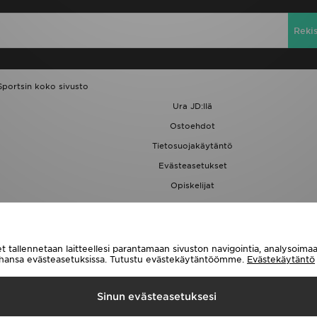
Reki
Sportsin koko sivusto
Ura JD:llä
Ostoehdot
Tietosuojakäytäntö
Evästeasetukset
Opiskelijat
JD Blog
t tallennetaan laitteellesi parantamaan sivuston navigointia, analysoim
tahansa evästeasetuksissa. Tutustu evästekäytäntöömme.
Evästekäytäntö
Toimitetaan
Sinun evästeasetuksesi