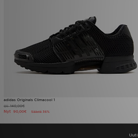
adidas Originals Climacool 1
140,00€
Oli
Nyt
90,00€
Säästä 36%
Uuti