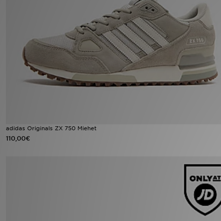
Urheilu
Lataa JD-sovellus
Minun JD
Minun viestini
Asiakaspalvelu ja tietoa
adidas Originals ZX 750 Miehet
110,00€