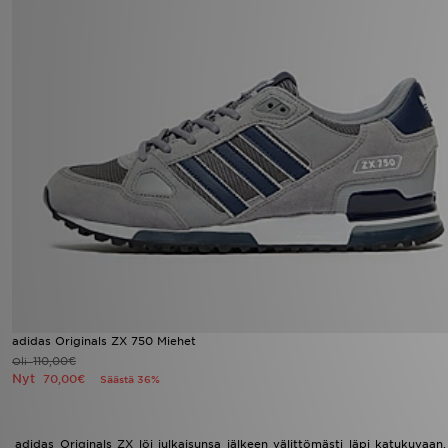
adidas Originals ZX 750 Miehet
110,00€
Oli
Nyt
70,00€
Säästä 36%
adidas Originals ZX löi julkaisunsa jälkeen välittömästi läpi katukuvaan