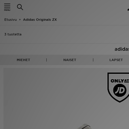
Etusivu
Etusivu
Adidas Originals ZX
Ale
3 tuotetta
Uutuudet
adida
Naiset
MIEHET
NAISET
LAPSET
Miehet
Lapset
Suosikit
Tuotemerkit
Inspiroidu
Jalkapallo