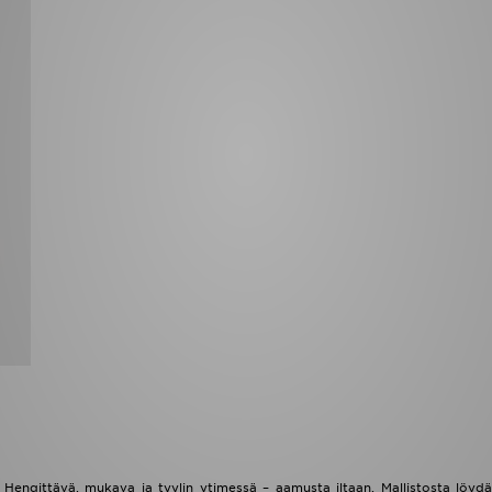
. Hengittävä, mukava ja tyylin ytimessä – aamusta iltaan. Mallistosta löyd