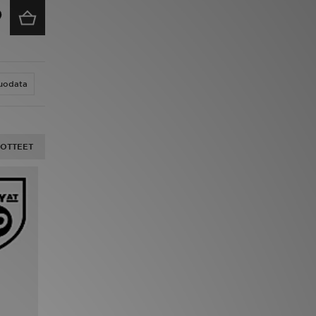
uodata
UOTTEET