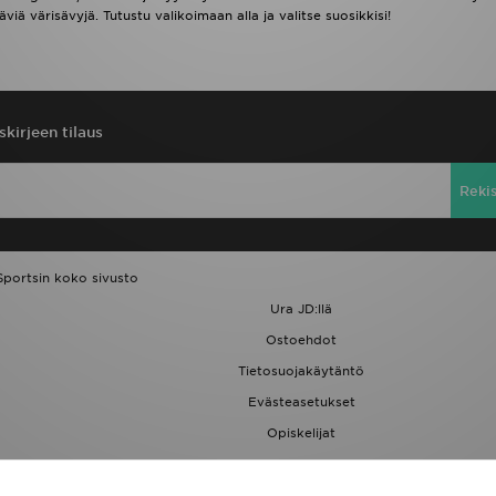
iä värisävyjä. Tutustu valikoimaan alla ja valitse suosikkisi!
skirjeen tilaus
Reki
Sportsin koko sivusto
Ura JD:llä
Ostoehdot
Tietosuojakäytäntö
Evästeasetukset
Opiskelijat
JD Blog