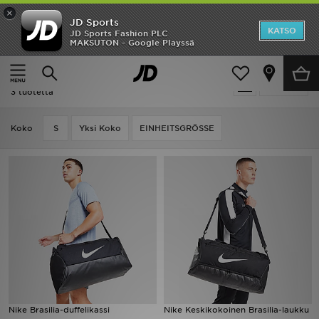
×
JD Sports
Etusivu
KATSO
JD Sports Fashion PLC
MAKSUTON - Google Playssä
Etusivu
Gorpcore
Ale
Gorpcore
Suodata
Uutuudet
3 tuotetta
Naiset
Koko
S
Yksi Koko
EINHEITSGRÖSSE
Miehet
Lapset
Suosikit
Tuotemerkit
Inspiroidu
Nike Brasilia-duffelikassi
Nike Keskikokoinen Brasilia-laukku
Jalkapallo