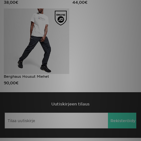
38,00€
44,00€
Urheilu
Lataa JD-sovellus
Minun JD
Minun viestini
Asiakaspalvelu ja tietoa
Berghaus Housut Miehet
90,00€
Uutiskirjeen tilaus
Rekisteröidy