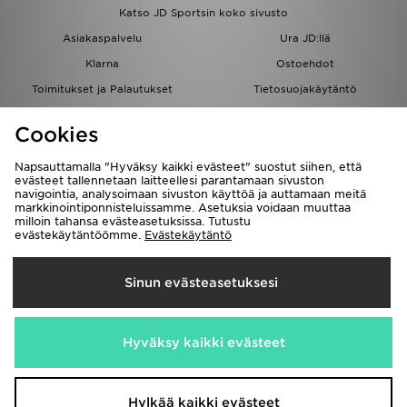
Katso JD Sportsin koko sivusto
Asiakaspalvelu
Ura JD:llä
Klarna
Ostoehdot
Toimitukset ja Palautukset
Tietosuojakäytäntö
Evästeet
Evästeasetukset
Cookies
Löydä myymälä
Opiskelijat
Kumppanuusohjelma
JD Blog
Napsauttamalla "Hyväksy kaikki evästeet" suostut siihen, että
evästeet tallennetaan laitteellesi parantamaan sivuston
navigointia, analysoimaan sivuston käyttöä ja auttamaan meitä
markkinointiponnisteluissamme. Asetuksia voidaan muuttaa
milloin tahansa evästeasetuksissa. Tutustu
evästekäytäntöömme.
Evästekäytäntö
Toimitetaan
Sinun evästeasetuksesi
Suomi
Me hyväksymme seuraavat maksutavat
Hyväksy kaikki evästeet
Vieraile yrityksemme sivulla
www.jdplc.com
Hylkää kaikki evästeet