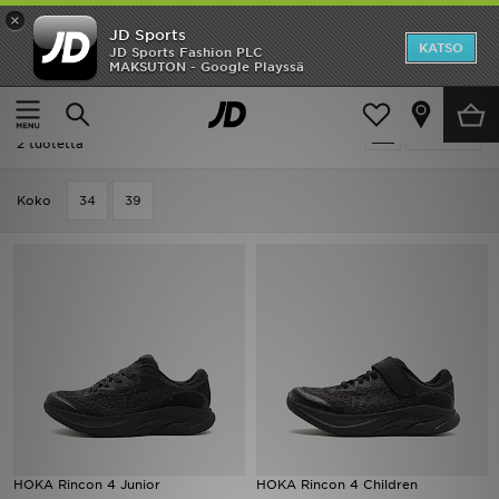
×
JD Sports
Etusivu
KATSO
JD Sports Fashion PLC
MAKSUTON - Google Playssä
Etusivu
HOKA Rincon 4
Ale
HOKA Rincon 4
Suodata
Uutuudet
2 tuotetta
Naiset
Koko
34
39
Miehet
Lapset
Suosikit
Tuotemerkit
Inspiroidu
HOKA Rincon 4 Junior
HOKA Rincon 4 Children
Jalkapallo