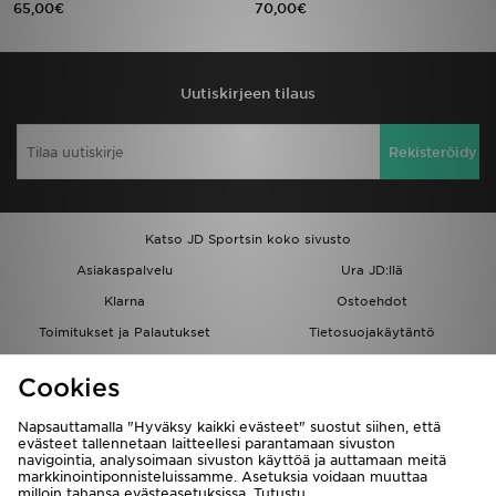
65,00€
70,00€
Urheilu
Uutiskirjeen tilaus
Lataa JD-sovellus
Minun JD
Rekisteröidy
Minun viestini
Katso JD Sportsin koko sivusto
Asiakaspalvelu ja tietoa
Asiakaspalvelu
Ura JD:llä
Klarna
Ostoehdot
Toimitukset ja Palautukset
Tietosuojakäytäntö
Evästeet
Evästeasetukset
Cookies
Löydä myymälä
Opiskelijat
Kumppanuusohjelma
JD Blog
Napsauttamalla "Hyväksy kaikki evästeet" suostut siihen, että
evästeet tallennetaan laitteellesi parantamaan sivuston
navigointia, analysoimaan sivuston käyttöä ja auttamaan meitä
markkinointiponnisteluissamme. Asetuksia voidaan muuttaa
milloin tahansa evästeasetuksissa. Tutustu