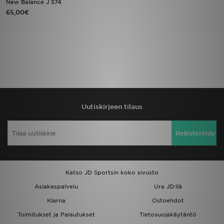
New Balance J 574
65,00€
Urheilu
Lataa JD-sovellus
Minun JD
Minun viestini
Uutiskirjeen tilaus
Asiakaspalvelu ja tietoa
Rekisteröidy
Katso JD Sportsin koko sivusto
Asiakaspalvelu
Ura JD:llä
Klarna
Ostoehdot
Toimitukset ja Palautukset
Tietosuojakäytäntö