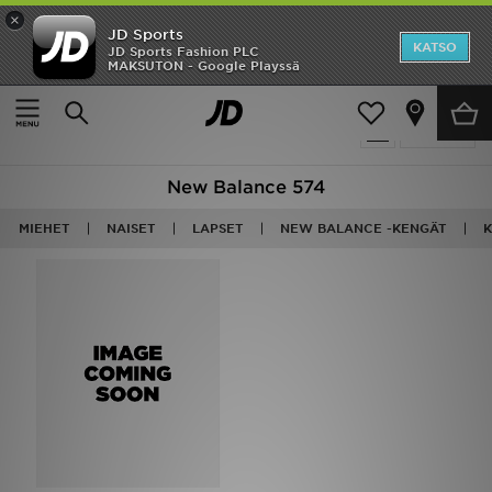
×
JD Sports
Etusivu
KATSO
JD Sports Fashion PLC
MAKSUTON - Google Playssä
Etusivu
New Balance 574
Ale
Tuote
Suodata
Uutuudet
New Balance 574
Naiset
MIEHET
NAISET
LAPSET
NEW BALANCE -KENGÄT
K
Miehet
Lapset
Suosikit
Tuotemerkit
Inspiroidu
Jalkapallo