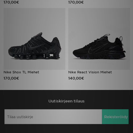
170,00€
170,00€
Urheilu
Lataa JD-sovellus
Minun JD
Minun viestini
Asiakaspalvelu ja tietoa
Nike Shox TL Miehet
Nike React Vision Miehet
170,00€
140,00€
Uutiskirjeen tilaus
Rekisteröidy