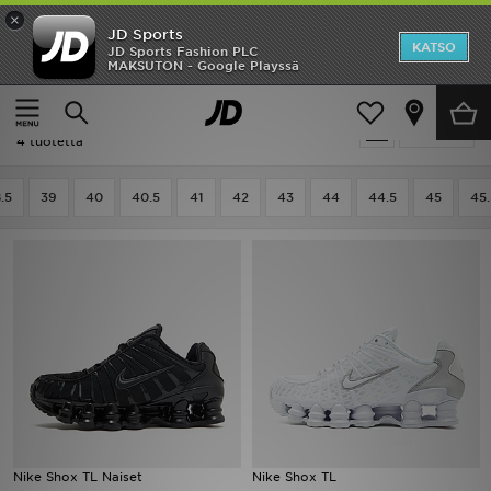
×
JD Sports
Etusivu
KATSO
JD Sports Fashion PLC
MAKSUTON - Google Playssä
Etusivu
Nike React
Ale
Nike React
Suodata
Uutuudet
4 tuotetta
Naiset
.5
39
40
40.5
41
42
43
44
44.5
45
45.
Miehet
Lapset
Suosikit
Tuotemerkit
Inspiroidu
Nike Shox TL Naiset
Nike Shox TL
Jalkapallo