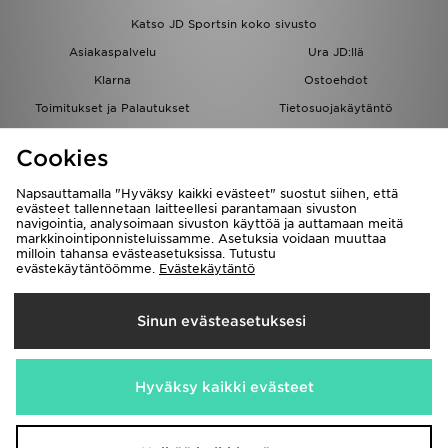
Katso JD Sportsin koko sivusto
Asiakaspalvelu
Ura JD:llä
Klarna
Ostoehdot
Toimitukset ja Palautukset
Tietosuojakäytäntö
Evästeet
Evästeasetukset
Cookies
Löydä myymälä
Opiskelijat
Kumppanuusohjelma
JD Blog
Napsauttamalla "Hyväksy kaikki evästeet" suostut siihen, että
evästeet tallennetaan laitteellesi parantamaan sivuston
navigointia, analysoimaan sivuston käyttöä ja auttamaan meitä
markkinointiponnisteluissamme. Asetuksia voidaan muuttaa
milloin tahansa evästeasetuksissa. Tutustu
evästekäytäntöömme.
Evästekäytäntö
Toimitetaan
Sinun evästeasetuksesi
Suomi
Me hyväksymme seuraavat maksutavat
Hyväksy kaikki evästeet
Vieraile yrityksemme sivulla
www.jdplc.com