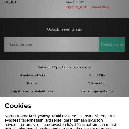
50,00€
70,00€
Oli
Nyt
35,00€
Säästä 50%
Urheilu
Lataa JD-sovellus
Uutiskirjeen tilaus
Minun JD
Rekisteröidy
Minun viestini
Asiakaspalvelu ja tietoa
Katso JD Sportsin koko sivusto
Asiakaspalvelu
Ura JD:llä
Klarna
Ostoehdot
Toimitukset ja Palautukset
Tietosuojakäytäntö
Evästeet
Evästeasetukset
Cookies
Löydä myymälä
Opiskelijat
Kumppanuusohjelma
JD Blog
Napsauttamalla "Hyväksy kaikki evästeet" suostut siihen, että
evästeet tallennetaan laitteellesi parantamaan sivuston
navigointia, analysoimaan sivuston käyttöä ja auttamaan meitä
markkinointiponnisteluissamme. Asetuksia voidaan muuttaa