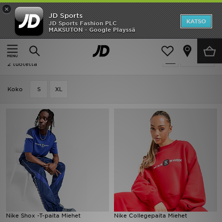
×
JD Sports
Etusivu
KATSO
JD Sports Fashion PLC
MAKSUTON - Google Playssä
Etusivu
Nike Shox Z
Ale
Nike Shox Z
Suodata
Uutuudet
2 tuotetta
Naiset
Koko
S
XL
Miehet
Lapset
Suosikit
Tuotemerkit
Inspiroidu
Nike Shox -T-paita Miehet
Nike Collegepaita Miehet
Jalkapallo