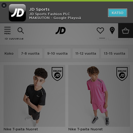
×
JD Sports
Etusivu
KATSO
JD Sports Fashion PLC
MAKSUTON - Google Playssä
Etusivu
Lapset
Ale
Lapset - Nike Miler
Suodata
Uutuudet
15 tuotetta
Naiset
Koko
7-8 vuotta
9-10 vuotta
11-12 vuotta
13-15 vuotta
Miehet
Lapset
Suosikit
Tuotemerkit
Inspiroidu
Nike T-paita Nuoret
Nike T-paita Nuoret
Jalkapallo