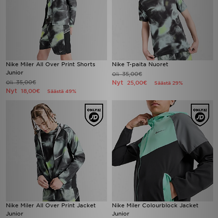
Nike Miler All Over Print Shorts
Nike T-paita Nuoret
Junior
35,00€
Oli
35,00€
Nyt
Oli
25,00€
Säästä 29%
Nyt
18,00€
Säästä 49%
Nike Miler All Over Print Jacket
Nike Miler Colourblock Jacket
Junior
Junior