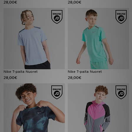
28,00€
28,00€
Urheilu
Lataa JD-sovellus
Minun JD
Minun viestini
Asiakaspalvelu ja tietoa
Nike T-paita Nuoret
Nike T-paita Nuoret
28,00€
28,00€