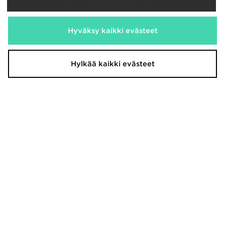
New Balance 1906 Lapset
adidas Originals Samba Jane
Hyväksy kaikki evästeet
Lapset
90,00€
55,00€
Hylkää kaikki evästeet
Jordan Air 1 Mid Lapset
PUMA FlexFocus Children
85,00€
35,00€
Oli
Nyt
30,00€
Säästä 14%