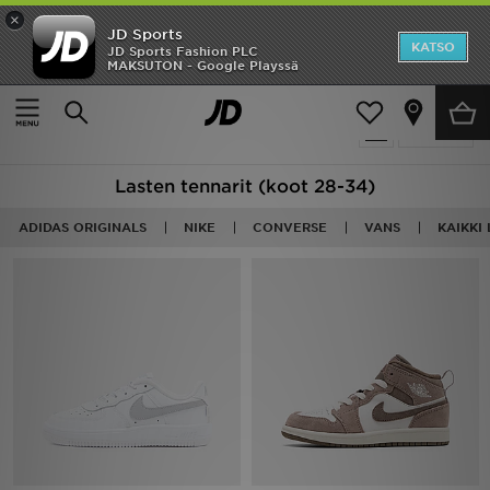
×
JD Sports
Etusivu
KATSO
JD Sports Fashion PLC
MAKSUTON - Google Playssä
Etusivu
Lapset
Lasten kengät (Koot 28-34)
Kaikki Tennarit
Ale
40 tuotetta
Suodata
Uutuudet
Lasten tennarit (koot 28-34)
Naiset
ADIDAS ORIGINALS
NIKE
CONVERSE
VANS
KAIKKI
Miehet
Lapset
Suosikit
Tuotemerkit
Inspiroidu
Jalkapallo