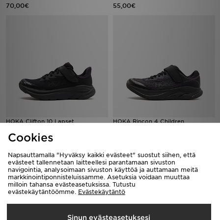
70,00€
55,00€
HOKA Clifton 10 Lapset
HOKA Rincon 4 Children
85,00€
70,00€
Cookies
Napsauttamalla "Hyväksy kaikki evästeet" suostut siihen, että
evästeet tallennetaan laitteellesi parantamaan sivuston
navigointia, analysoimaan sivuston käyttöä ja auttamaan meitä
markkinointiponnisteluissamme. Asetuksia voidaan muuttaa
milloin tahansa evästeasetuksissa. Tutustu
evästekäytäntöömme.
Evästekäytäntö
Sinun evästeasetuksesi