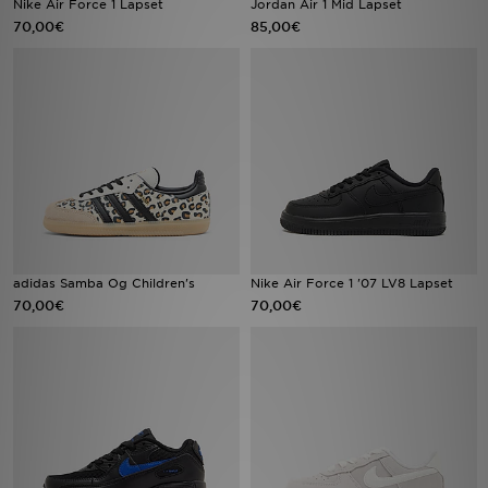
Nike Air Force 1 Lapset
Jordan Air 1 Mid Lapset
70,00€
85,00€
Urheilu
Lataa JD-sovellus
Minun JD
Minun viestini
Asiakaspalvelu ja tietoa
adidas Samba Og Children's
Nike Air Force 1 '07 LV8 Lapset
70,00€
70,00€