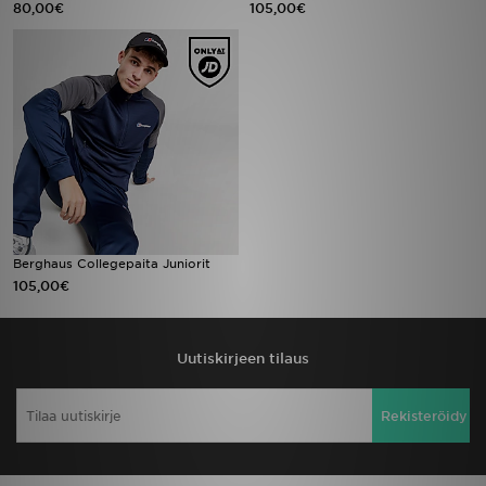
80,00€
105,00€
Urheilu
Lataa JD-sovellus
Minun JD
Minun viestini
Asiakaspalvelu ja tietoa
Berghaus Collegepaita Juniorit
105,00€
Uutiskirjeen tilaus
Rekisteröidy