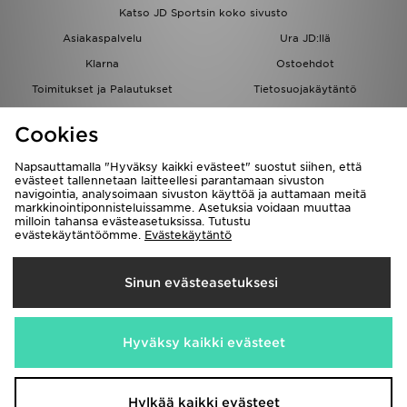
Katso JD Sportsin koko sivusto
Asiakaspalvelu
Ura JD:llä
Klarna
Ostoehdot
Toimitukset ja Palautukset
Tietosuojakäytäntö
Evästeet
Evästeasetukset
Cookies
Löydä myymälä
Opiskelijat
Kumppanuusohjelma
JD Blog
Napsauttamalla "Hyväksy kaikki evästeet" suostut siihen, että
evästeet tallennetaan laitteellesi parantamaan sivuston
navigointia, analysoimaan sivuston käyttöä ja auttamaan meitä
markkinointiponnisteluissamme. Asetuksia voidaan muuttaa
milloin tahansa evästeasetuksissa. Tutustu
evästekäytäntöömme.
Evästekäytäntö
Toimitetaan
Sinun evästeasetuksesi
Suomi
Me hyväksymme seuraavat maksutavat
Hyväksy kaikki evästeet
Vieraile yrityksemme sivulla
www.jdplc.com
Hylkää kaikki evästeet