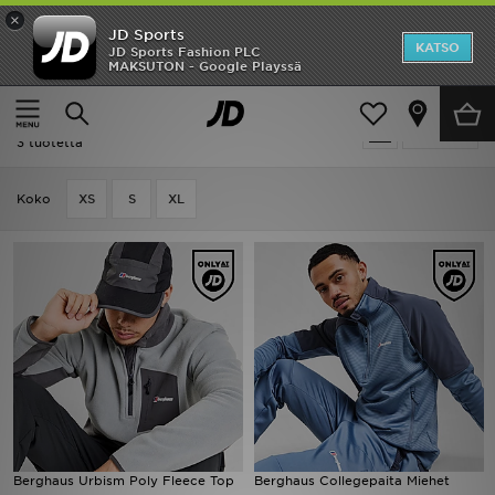
×
JD Sports
Etusivu
KATSO
JD Sports Fashion PLC
MAKSUTON - Google Playssä
Etusivu
Miehet
Miesten vaatteet
Collegepaidat
ALE
Miehet - Berghaus Collegepaidat
Suodata
Uutuudet
3 tuotetta
Naiset
Koko
XS
S
XL
Miehet
Lapset
Suosikit
Tuotemerkit
Inspiroidu
Berghaus Urbism Poly Fleece Top
Berghaus Collegepaita Miehet
Jalkapallo