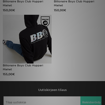
Billionaire Boys Club Huppari
Billionaire Boys Club Huppari
Miehet
Miehet
150,00€
150,00€
Urheilu
Lataa JD-sovellus
Minun JD
Minun viestini
Asiakaspalvelu ja tietoa
Billionaire Boys Club Huppari
Miehet
155,00€
Uutiskirjeen tilaus
Rekisteröidy