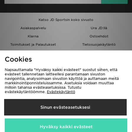
Katso JD Sportsin koko sivusto
Asiakaspalvelu
Ura JD:llä
Klarna
Ostoehdot
Toimitukset ja Palautukset
Tietosuojakäytäntö
Evästeet
Evästeasetukset
Cookies
Löydä myymälä
Opiskelijat
Kumppanuusohjelma
JD Blog
Napsauttamalla "Hyväksy kaikki evästeet" suostut siihen, että
evästeet tallennetaan laitteellesi parantamaan sivuston
navigointia, analysoimaan sivuston käyttöä ja auttamaan meitä
markkinointiponnisteluissamme. Asetuksia voidaan muuttaa
milloin tahansa evästeasetuksissa. Tutustu
evästekäytäntöömme.
Evästekäytäntö
Toimitetaan
Sinun evästeasetuksesi
Suomi
Me hyväksymme seuraavat maksutavat
Hyväksy kaikki evästeet