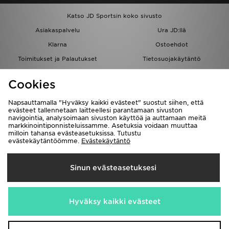
Katso JD Sportsin koko sivusto
Asiakaspalvelu
Ura JD:llä
Klarna
Ostoehdot
Toimitukset ja Palautukset
Tietosuojakäytäntö
Evästeet
Evästeasetukset
Cookies
Löydä myymälä
Opiskelijat
Kumppanuusohjelma
JD Blog
Napsauttamalla "Hyväksy kaikki evästeet" suostut siihen, että
evästeet tallennetaan laitteellesi parantamaan sivuston
navigointia, analysoimaan sivuston käyttöä ja auttamaan meitä
markkinointiponnisteluissamme. Asetuksia voidaan muuttaa
milloin tahansa evästeasetuksissa. Tutustu
evästekäytäntöömme.
Evästekäytäntö
Toimitetaan
Sinun evästeasetuksesi
Suomi
Me hyväksymme seuraavat maksutavat
Hyväksy kaikki evästeet