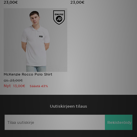
23,00€
23,00€
Urheilu
Lataa JD-sovellus
Minun JD
Minun viestini
Asiakaspalvelu ja tietoa
McKenzie Rocco Polo Shirt
23,00€
Oli
Nyt
13,00€
Säästä 43%
Uutiskirjeen tilaus
Rekisteröidy