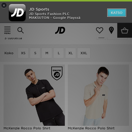
×
JD Sports
Etusivu
KATSO
JD Sports Fashion PLC
MAKSUTON - Google Playssä
Etusivu
Miehet
Miesten vaatteet
Poolopaidat
Ale
Miehet - McKenzie Poolopaidat
Suodata
Uutuudet
3 tuotetta
Naiset
Koko
XS
S
M
L
XL
XXL
Miehet
Lapset
Suosikit
Tuotemerkit
Inspiroidu
McKenzie Rocco Polo Shirt
McKenzie Rocco Polo Shirt
Jalkapallo