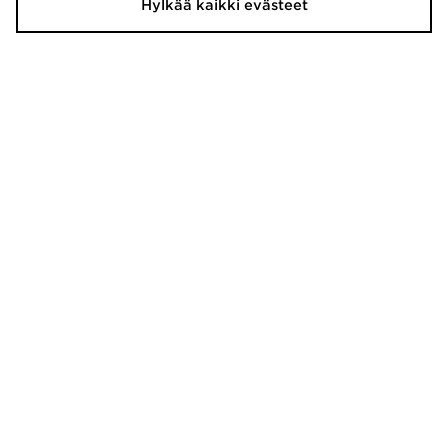
Hylkää kaikki evästeet
adidas Originals Sushi T-Shirt
adidas Originals Karate T-Shirt
40,00€
40,00€
adidas Originals T-paita Miehet
adidas Originals All Over Print
Football Jersey
40,00€
70,00€