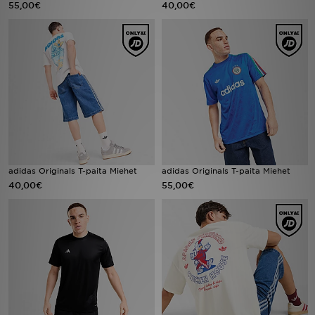
55,00€
40,00€
Urheilu
Lataa JD-sovellus
Minun JD
Minun viestini
Asiakaspalvelu ja tietoa
adidas Originals T-paita Miehet
adidas Originals T-paita Miehet
40,00€
55,00€