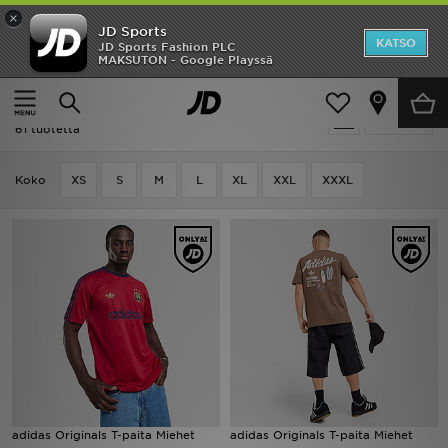
×
JD Sports
Etusivu
KATSO
JD Sports Fashion PLC
MAKSUTON - Google Playssä
Etusivu
Miehet
Miesten vaatteet
T-paidat
Ale
Miehet - Adidas T-paidat
Suodata
Uutuudet
61 tuotetta
Naiset
Koko
XS
S
M
L
XL
XXL
XXXL
Miehet
Lapset
Suosikit
Tuotemerkit
Inspiroidu
adidas Originals T-paita Miehet
adidas Originals T-paita Miehet
Jalkapallo