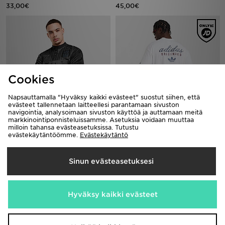
33,00€
45,00€
Cookies
Napsauttamalla "Hyväksy kaikki evästeet" suostut siihen, että
evästeet tallennetaan laitteellesi parantamaan sivuston
navigointia, analysoimaan sivuston käyttöä ja auttamaan meitä
markkinointiponnisteluissamme. Asetuksia voidaan muuttaa
adidas Liverpool FC 95/96 Special
adidas Originals T-paita Miehet
milloin tahansa evästeasetuksissa. Tutustu
Jersey
38,00€
evästekäytäntöömme.
Evästekäytäntö
150,00€
Sinun evästeasetuksesi
Hyväksy kaikki evästeet