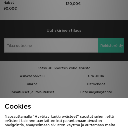
Naiset
120,00€
90,00€
Uutiskirjeen tilaus
Rekisteröidy
Katso JD Sportsin koko sivusto
Asiakaspalvelu
Ura JD:llä
Klarna
Ostoehdot
Toimitukset ja Palautukset
Tietosuojakäytäntö
Evästeet
Evästeasetukset
Cookies
Löydä myymälä
Opiskelijat
Kumppanuusohjelma
JD Blog
Napsauttamalla "Hyväksy kaikki evästeet" suostut siihen, että
evästeet tallennetaan laitteellesi parantamaan sivuston
navigointia, analysoimaan sivuston käyttöä ja auttamaan meitä