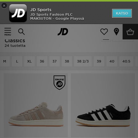
×
JD Sports
Etusivu
KATSO
JD Sports Fashion PLC
MAKSUTON - Google Playssä
Etusivu
Naiset
Ale
Naiset - Adidas Adidas Originals
Suodata
Uutuudet
Classics
24 tuotetta
Naiset
M
L
XL
36
37
38
38 2/3
39
40
40.5
Miehet
Lapset
Suosikit
Tuotemerkit
Inspiroidu
Jalkapallo