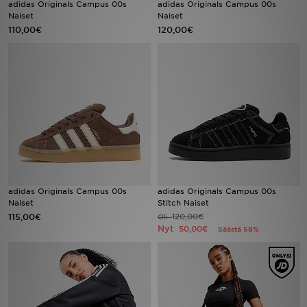
adidas Originals Campus 00s
adidas Originals Campus 00s
Naiset
Naiset
110,00€
120,00€
Urheilu
Lataa JD-sovellus
Minun JD
Minun viestini
Asiakaspalvelu ja tietoa
adidas Originals Campus 00s
adidas Originals Campus 00s
Naiset
Stitch Naiset
115,00€
120,00€
Oli
Nyt
50,00€
Säästä 58%