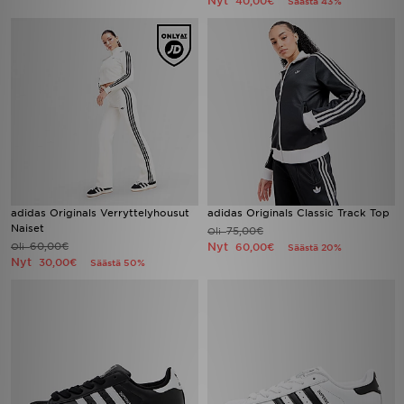
Nyt
40,00€
Säästä 43%
adidas Originals Verryttelyhousut
adidas Originals Classic Track Top
Naiset
75,00€
Oli
60,00€
Nyt
Oli
60,00€
Säästä 20%
Nyt
30,00€
Säästä 50%