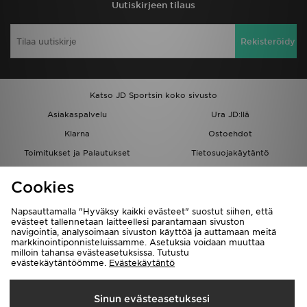
Uutiskirjeen tilaus
Rekisteröidy
Katso JD Sportsin koko sivusto
Asiakaspalvelu
Ura JD:llä
Klarna
Ostoehdot
Toimitukset ja Palautukset
Tietosuojakäytäntö
Evästeet
Evästeasetukset
Cookies
Löydä myymälä
Opiskelijat
Kumppanuusohjelma
JD Blog
Napsauttamalla "Hyväksy kaikki evästeet" suostut siihen, että
evästeet tallennetaan laitteellesi parantamaan sivuston
navigointia, analysoimaan sivuston käyttöä ja auttamaan meitä
markkinointiponnisteluissamme. Asetuksia voidaan muuttaa
milloin tahansa evästeasetuksissa. Tutustu
evästekäytäntöömme.
Evästekäytäntö
Toimitetaan
Sinun evästeasetuksesi
Suomi