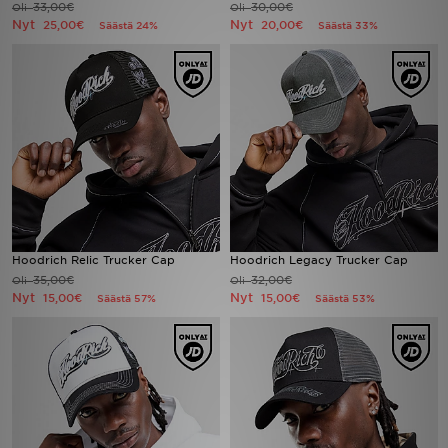
33,00€
30,00€
Oli
Oli
Nyt
Nyt
25,00€
20,00€
Säästä 24%
Säästä 33%
Urheilu
Lataa JD-sovellus
Minun JD
Minun viestini
Asiakaspalvelu ja tietoa
Hoodrich Relic Trucker Cap
Hoodrich Legacy Trucker Cap
35,00€
32,00€
Oli
Oli
Nyt
Nyt
15,00€
15,00€
Säästä 57%
Säästä 53%