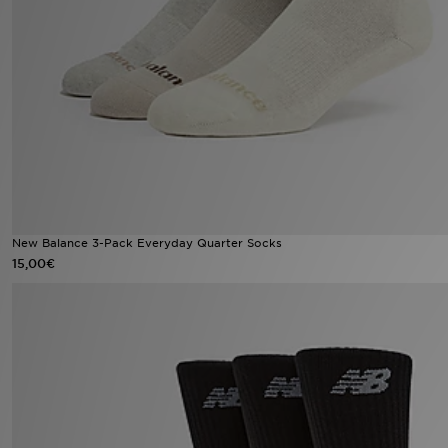
Urheilu
Lataa JD-sovellus
Minun JD
Minun viestini
Asiakaspalvelu ja tietoa
New Balance 3-Pack Everyday Quarter Socks
15,00€