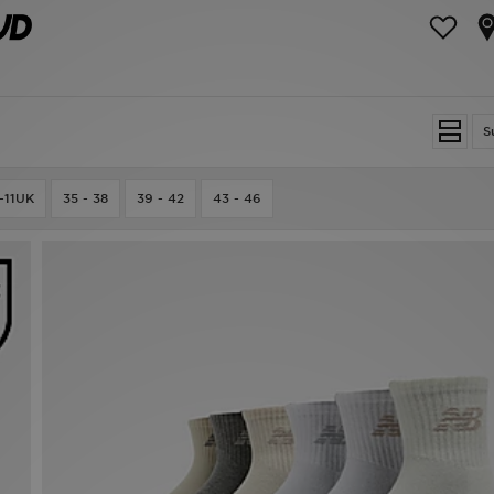
S
-11UK
35 - 38
39 - 42
43 - 46