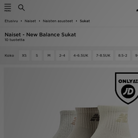
Etusivu
Etusivu
Naiset
Naisten asusteet
Sukat
Ale
Naiset - New Balance Sukat
Uutuudet
10 tuotetta
Naiset
Koko
XS
S
M
2-4
4-6.5UK
7-8.5UK
8.5-2
9
Miehet
Lapset
Suosikit
Tuotemerkit
Inspiroidu
Jalkapallo