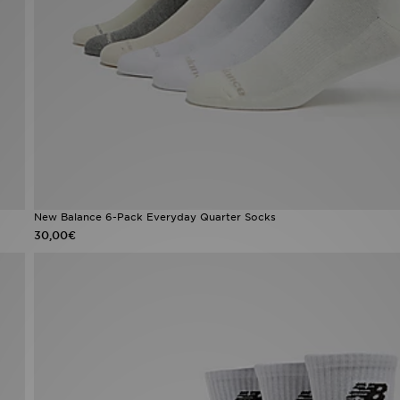
New Balance 6-Pack Everyday Quarter Socks
30,00€