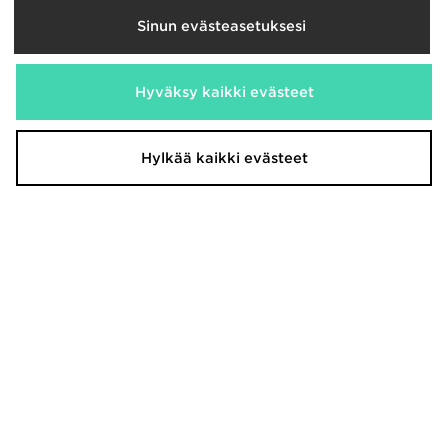
Sinun evästeasetuksesi
Hyväksy kaikki evästeet
Hylkää kaikki evästeet
adidas Originals Sukat 3 kpl
adidas Originals Sukat 6 kpl
15,00€
23,00€