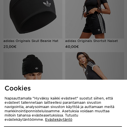
adidas Originals Skull Beanie Hat
adidas Originals Shortsit Naiset
23,00€
40,00€
Cookies
Napsauttamalla "Hyväksy kaikki evästeet" suostut siihen, että
evästeet tallennetaan laitteellesi parantamaan sivuston
navigointia, analysoimaan sivuston käyttöä ja auttamaan meitä
markkinointiponnisteluissamme. Asetuksia voidaan muuttaa
adidas Originals Adicolor Beanie
adidas Originals Trefoil Tennis Skirt
milloin tahansa evästeasetuksissa. Tutustu
Hat
45,00€
evästekäytäntöömme.
Evästekäytäntö
23,00€