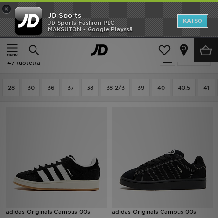
×
JD Sports
Etusivu
KATSO
JD Sports Fashion PLC
MAKSUTON - Google Playssä
Etusivu
Naiset
Ale
Naiset - Musta Adidas
Suodata
Uutuudet
47 tuotetta
Naiset
28
30
36
37
38
38 2/3
39
40
40.5
41
Miehet
Lapset
Suosikit
Tuotemerkit
Inspiroidu
adidas Originals Campus 00s
adidas Originals Campus 00s
Jalkapallo