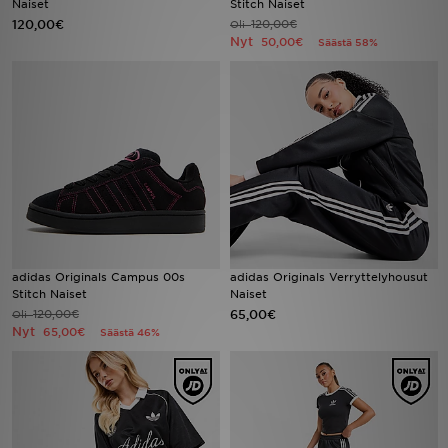
Naiset
Stitch Naiset
120,00€
120,00€
Oli
Nyt
50,00€
Säästä 58%
Urheilu
Lataa JD-sovellus
Minun JD
Minun viestini
Asiakaspalvelu ja tietoa
adidas Originals Campus 00s
adidas Originals Verryttelyhousut
Stitch Naiset
Naiset
120,00€
65,00€
Oli
Nyt
65,00€
Säästä 46%