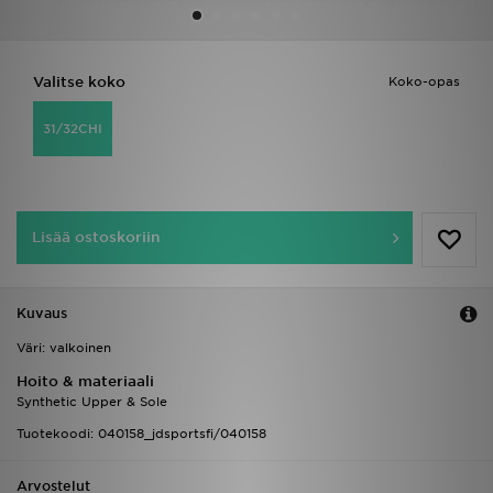
Urheilu
Valitse koko
Koko-opas
Lataa JD-sovellus
31/32CHI
Minun JD
Minun viestini
Lisää ostoskoriin
Asiakaspalvelu ja tietoa
Kuvaus
Väri: valkoinen
Hoito & materiaali
Synthetic Upper & Sole
Tuotekoodi: 040158_jdsportsfi/040158
Arvostelut