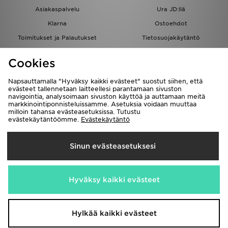
Asiakaspalvelu
Ura JD:llä
Klarna
Ostoehdot
Toimitukset ja Palautukset
Tietosuojakäytäntö
Evästeet
Evästeasetukset
Cookies
Löydä myymälä
Opiskelijat
Kumppanuusohjelma
JD Blog
Napsauttamalla "Hyväksy kaikki evästeet" suostut siihen, että
evästeet tallennetaan laitteellesi parantamaan sivuston
navigointia, analysoimaan sivuston käyttöä ja auttamaan meitä
markkinointiponnisteluissamme. Asetuksia voidaan muuttaa
milloin tahansa evästeasetuksissa. Tutustu
evästekäytäntöömme.
Evästekäytäntö
Toimitetaan
Sinun evästeasetuksesi
Suomi
Me hyväksymme seuraavat maksutavat
Hyväksy kaikki evästeet
Vieraile yrityksemme sivulla
www.jdplc.com
Hylkää kaikki evästeet
Copyright © 2026 JD Sports kaikki oikeudet pidätetään