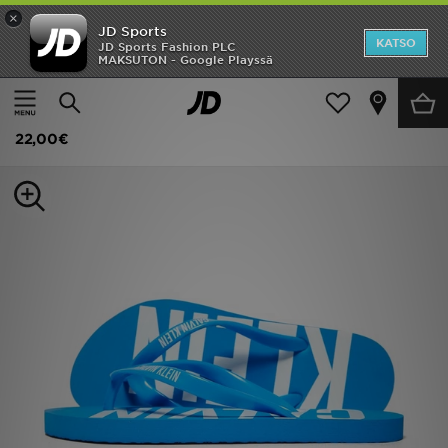
×
JD Sports
Etusivu
KATSO
JD Sports Fashion PLC
MAKSUTON - Google Playssä
Etusivu
Lapset
Lasten kengät (Koot 28-34)
Sandaalit
Ale
Calvin Klein Flip Flop Sandals Children
Uutuudet
22,00€
Naiset
Miehet
Lapset
Suosikit
Tuotemerkit
Inspiroidu
Jalkapallo