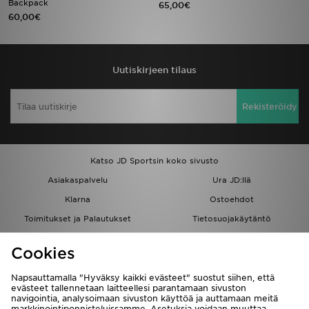
Backpack
65,00€
60,00€
Urheilu
Lataa JD-sovellus
Uutiskirjeen tilaus
Minun JD
Rekisteröidy
Minun viestini
Asiakaspalvelu ja tietoa
Katso JD Sportsin koko sivusto
Asiakaspalvelu
Ura JD:llä
Klarna
Ostoehdot
Toimitukset ja Palautukset
Tietosuojakäytäntö
Evästeet
Evästeasetukset
Cookies
Löydä myymälä
Opiskelijat
Kumppanuusohjelma
JD Blog
Napsauttamalla "Hyväksy kaikki evästeet" suostut siihen, että
evästeet tallennetaan laitteellesi parantamaan sivuston
navigointia, analysoimaan sivuston käyttöä ja auttamaan meitä
markkinointiponnisteluissamme. Asetuksia voidaan muuttaa