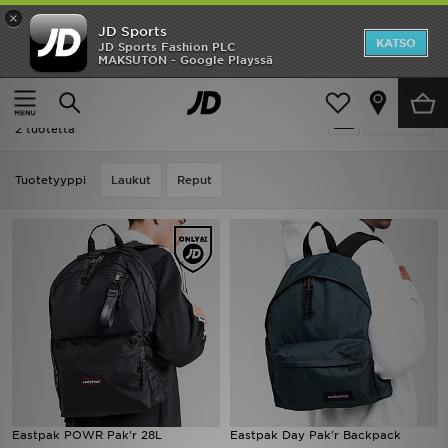
×
JD Sports
Etusivu
KATSO
JD Sports Fashion PLC
MAKSUTON - Google Playssä
Etusivu
Eastpak
Ale
Eastpak
Suodata
Uutuudet
2 tuotetta
Naiset
Tuotetyyppi
Laukut
Reput
Miehet
Lapset
Suosikit
Tuotemerkit
Inspiroidu
Eastpak POWR Pak'r 28L
Eastpak Day Pak'r Backpack
Jalkapallo