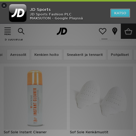
×
JD Sports
Etusivu
KATSO
JD Sports Fashion PLC
MAKSUTON - Google Playssä
Etusivu
Sof Sole
Ale
Sof Sole
Suodata
Uutuudet
5 tuotetta
Naiset
pi
Aerosolit
Kenkien hoito
Sneakerit ja tennarit
Pohjalliset
Miehet
Lapset
Suosikit
Tuotemerkit
Inspiroidu
Sof Sole Instant Cleaner
Sof Sole Kenkämuotit
Jalkapallo