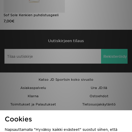
Sof Sole Kenkien puhdistusgeeli
7,00€
Uutiskirjeen tilaus
Rekisteröidy
Katso JD Sportsin koko sivusto
Asiakaspalvelu
Ura JD:llä
Klarna
Ostoehdot
Toimitukset ja Palautukset
Tietosuojakäytäntö
Evästeet
Evästeasetukset
Cookies
Löydä myymälä
Opiskelijat
Kumppanuusohjelma
JD Blog
Napsauttamalla "Hyväksy kaikki evästeet" suostut siihen, että