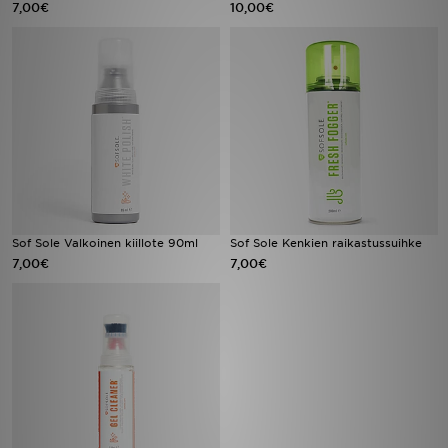
7,00€
10,00€
Urheilu
Lataa JD-sovellus
Minun JD
Minun viestini
Asiakaspalvelu ja tietoa
Sof Sole Valkoinen kiillote 90ml
Sof Sole Kenkien raikastussuihke
7,00€
7,00€