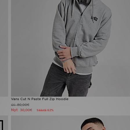
Vans Cut N Paste Full Zip Hoodie
80,00€
Oli
Nyt
30,00€
Säästä 62%