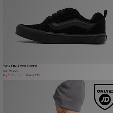
Urheilu
Lataa JD-sovellus
Minun JD
Minun viestini
Asiakaspalvelu ja tietoa
Vans Knu Skool Nuoret
75,00€
Oli
Nyt
50,00€
Säästä 33%