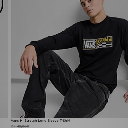
Vans Hi Stretch Long Sleeve T-Shirt
42,00€
Oli