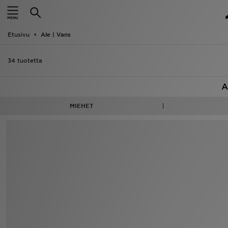
Etusivu
Etusivu
Ale | Vans
Ale
34 tuotetta
Uutuudet
A
Naiset
MIEHET
Miehet
Lapset
Suosikit
Tuotemerkit
Inspiroidu
Jalkapallo