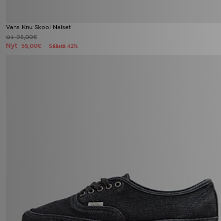
Vans Knu Skool Naiset
95,00€
Oli
Nyt
55,00€
Säästä 42%