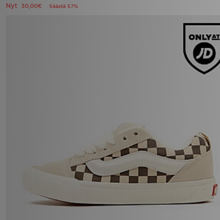
Nyt
30,00€
Säästä 57%