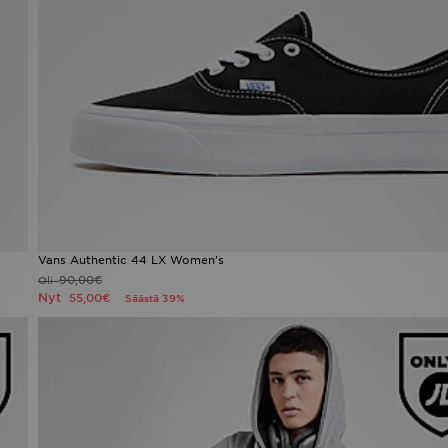
Vans Authentic 44 LX Women's
90,00€
Oli
Nyt
55,00€
Säästä 39%