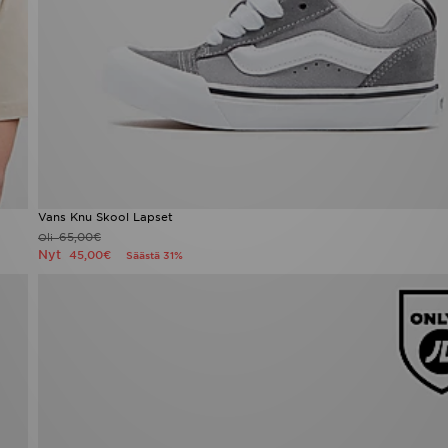
Vans Knu Skool Lapset
65,00€
Oli
Nyt
45,00€
Säästä 31%