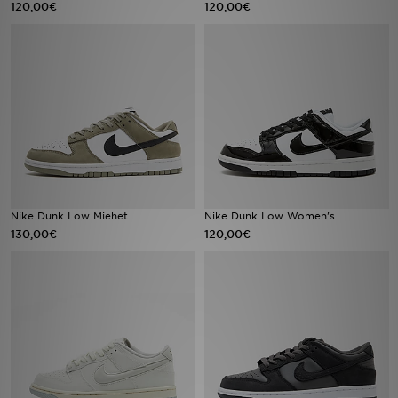
120,00€
120,00€
Urheilu
Lataa JD-sovellus
Minun JD
Minun viestini
Asiakaspalvelu ja tietoa
Nike Dunk Low Miehet
Nike Dunk Low Women's
130,00€
120,00€