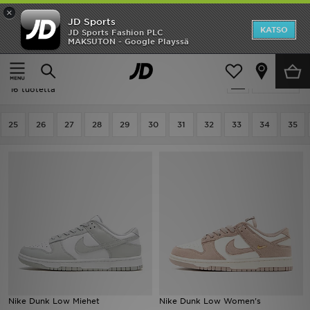
×
JD Sports
Etusivu
KATSO
JD Sports Fashion PLC
MAKSUTON - Google Playssä
Etusivu
Nike Dunk Low
Ale
Nike Dunk Low
Suodata
Uutuudet
16 tuotetta
Naiset
25
26
27
28
29
30
31
32
33
34
35
Miehet
Lapset
Suosikit
Tuotemerkit
Inspiroidu
Nike Dunk Low Miehet
Nike Dunk Low Women's
Jalkapallo