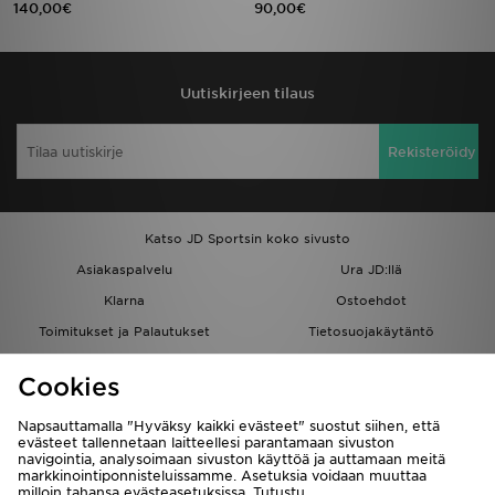
140,00€
90,00€
Uutiskirjeen tilaus
Rekisteröidy
Katso JD Sportsin koko sivusto
Asiakaspalvelu
Ura JD:llä
Klarna
Ostoehdot
Toimitukset ja Palautukset
Tietosuojakäytäntö
Evästeet
Evästeasetukset
Cookies
Löydä myymälä
Opiskelijat
Kumppanuusohjelma
JD Blog
Napsauttamalla "Hyväksy kaikki evästeet" suostut siihen, että
evästeet tallennetaan laitteellesi parantamaan sivuston
navigointia, analysoimaan sivuston käyttöä ja auttamaan meitä
markkinointiponnisteluissamme. Asetuksia voidaan muuttaa
milloin tahansa evästeasetuksissa. Tutustu