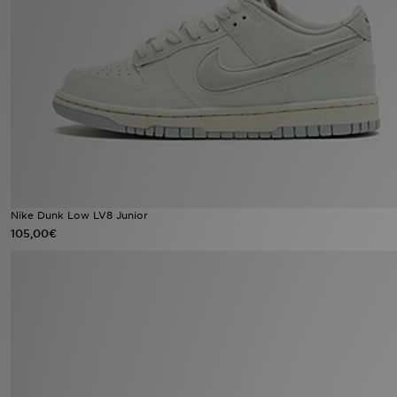
Urheilu
Lataa JD-sovellus
Minun JD
Minun viestini
Asiakaspalvelu ja tietoa
Nike Dunk Low LV8 Junior
105,00€