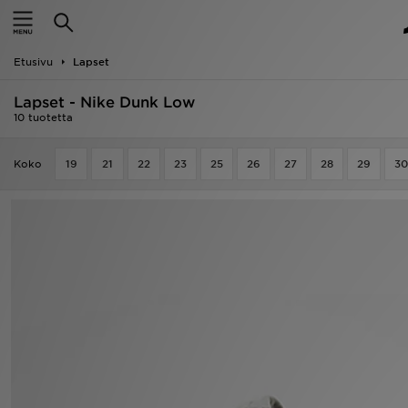
Etusivu
Etusivu
Lapset
Ale
Lapset - Nike Dunk Low
Uutuudet
10 tuotetta
Naiset
Koko
19
21
22
23
25
26
27
28
29
30
Miehet
Lapset
Suosikit
Tuotemerkit
Inspiroidu
Jalkapallo