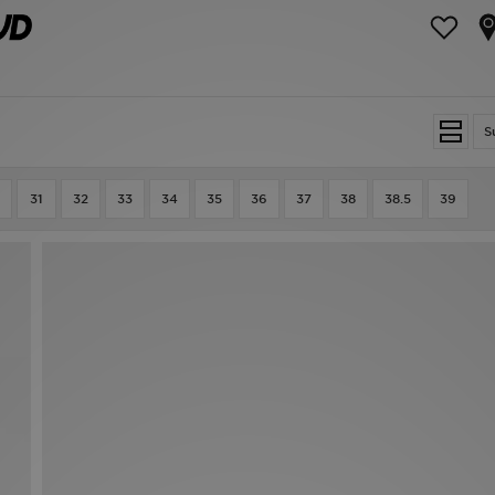
S
31
32
33
34
35
36
37
38
38.5
39