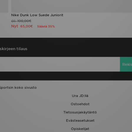
Nike Dunk Low Suede Juniorit
100,00€
Oli
Nyt
65,00€
Säästä 35%
skirjeen tilaus
Reki
Sportsin koko sivusto
Ura JD:llä
Ostoehdot
Tietosuojakäytäntö
Evästeasetukset
Opiskelijat