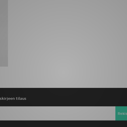
skirjeen tilaus
Reki