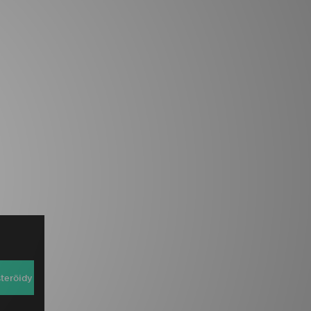
steröidy