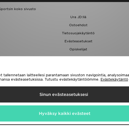
Sportsin koko sivusto
Ura JD:llä
Ostoehdot
Tietosuojakäytäntö
Evästeasetukset
Opiskelijat
JD Blog
t tallennetaan laitteellesi parantamaan sivuston navigointia, analysoim
tahansa evästeasetuksissa. Tutustu evästekäytäntöömme.
Evästekäytäntö
Toimitetaan
Sinun evästeasetuksesi
e seuraavat maksutavat
Hyväksy kaikki evästeet