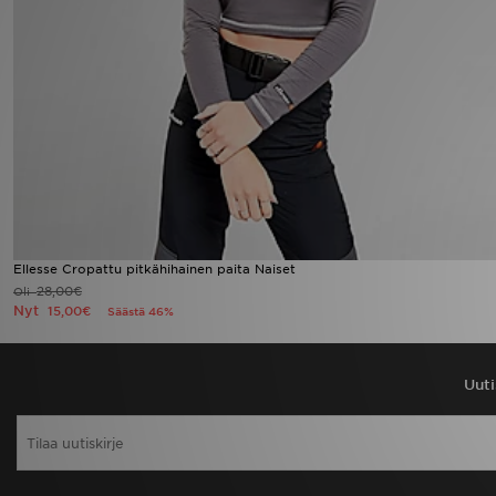
Urheilu
Lataa JD-sovellus
Minun JD
Minun viestini
Asiakaspalvelu ja tietoa
Ellesse Cropattu pitkähihainen paita Naiset
28,00€
Oli
Nyt
15,00€
Säästä 46%
Uuti