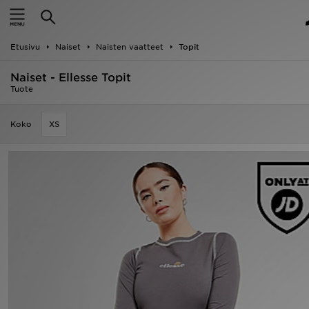
Etusivu
Etusivu
Naiset
Naisten vaatteet
Topit
Ale
Naiset - Ellesse Topit
Uutuudet
Tuote
Naiset
Koko
XS
Miehet
Lapset
Suosikit
Tuotemerkit
Inspiroidu
Jalkapallo