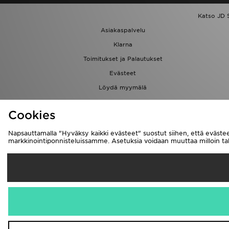
Katso JD 
Asiakaspalvelu
Klarna
Toimitukset ja Palautukset
Evästeet
Löydä myymälä
Kumppanuusohjelma
Cookies
Napsauttamalla "Hyväksy kaikki evästeet" suostut siihen, että evästee
markkinointiponnisteluissamme. Asetuksia voidaan muuttaa milloin 
Suomi
Me hyväksymm