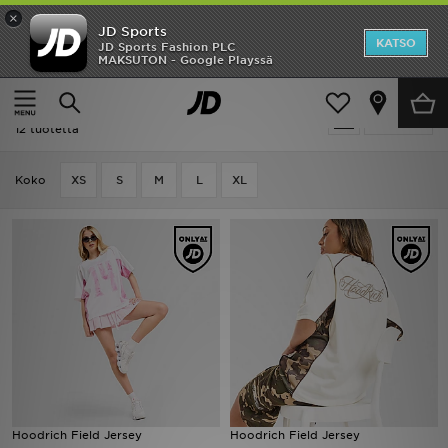
×
JD Sports
Etusivu
KATSO
JD Sports Fashion PLC
MAKSUTON - Google Playssä
Etusivu
Naiset
Naisten vaatteet
Topit
Ale
Naiset - Hoodrich Topit
Suodata
Uutuudet
12 tuotetta
Naiset
Koko
XS
S
M
L
XL
Miehet
Lapset
Suosikit
Tuotemerkit
Inspiroidu
Hoodrich Field Jersey
Hoodrich Field Jersey
Jalkapallo