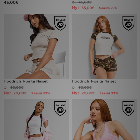
45,00€
45,00€
Oli
Nyt
35,00€
Säästä 22%
Urheilu
Lataa JD-sovellus
Minun JD
Minun viestini
Asiakaspalvelu ja tietoa
Hoodrich T-paita Naiset
Hoodrich T-paita Naiset
30,00€
30,00€
Oli
Oli
Nyt
Nyt
20,00€
20,00€
Säästä 33%
Säästä 33%