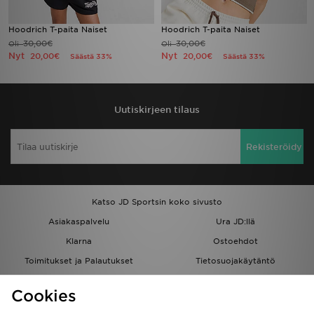
Hoodrich T-paita Naiset
Hoodrich T-paita Naiset
30,00€
30,00€
Oli
Oli
Nyt
Nyt
20,00€
20,00€
Säästä 33%
Säästä 33%
Uutiskirjeen tilaus
Rekisteröidy
Katso JD Sportsin koko sivusto
Asiakaspalvelu
Ura JD:llä
Klarna
Ostoehdot
Toimitukset ja Palautukset
Tietosuojakäytäntö
Evästeet
Evästeasetukset
Cookies
Löydä myymälä
Opiskelijat