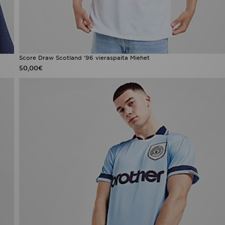
Score Draw Scotland '96 vieraspaita Miehet
50,00€