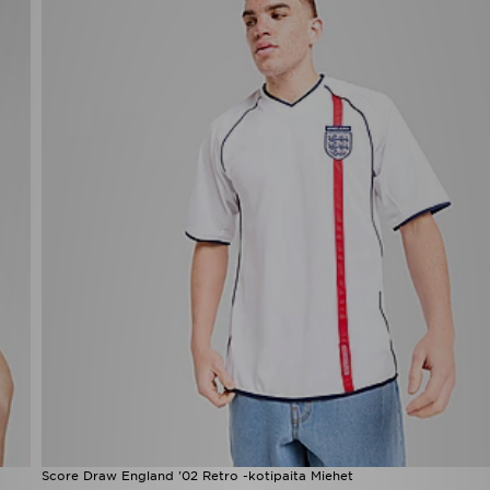
Score Draw England '02 Retro -kotipaita Miehet