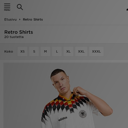
Etusivu
Etusivu
Retro Shirts
Ale
Retro Shirts
Uutuudet
20 tuotetta
Naiset
Koko
XS
S
M
L
XL
XXL
XXXL
Miehet
Lapset
Suosikit
Tuotemerkit
Inspiroidu
Jalkapallo