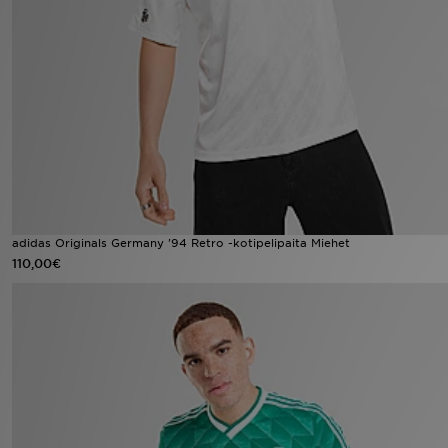
Urheilu
Lataa JD-sovellus
Minun JD
Minun viestini
Asiakaspalvelu ja tietoa
adidas Originals Germany '94 Retro -kotipelipaita Miehet
110,00€