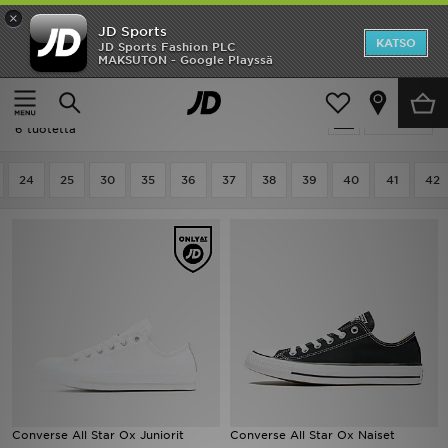
×
JD Sports
Etusivu
KATSO
JD Sports Fashion PLC
MAKSUTON - Google Playssä
Etusivu
Lapset
Ale
Lapset - Converse All Star Ox
Suodata
Uutuudet
6 tuotetta
Naiset
24
25
30
35
36
37
38
39
40
41
42
Miehet
Lapset
Suosikit
Tuotemerkit
Inspiroidu
Converse All Star Ox Juniorit
Converse All Star Ox Naiset
Jalkapallo