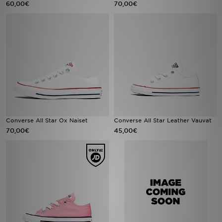
60,00€
70,00€
Urheilu
Lataa JD-sovellus
Minun JD
Minun viestini
Asiakaspalvelu ja tietoa
Converse All Star Ox Naiset
Converse All Star Leather Vauvat
70,00€
45,00€