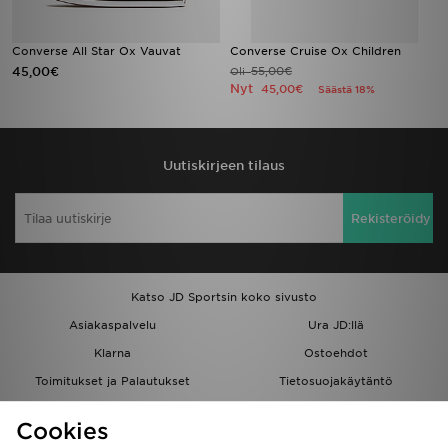
Converse All Star Ox Vauvat
Converse Cruise Ox Children
45,00€
55,00€
Oli
Nyt
45,00€
Säästä 18%
Uutiskirjeen tilaus
Rekisteröidy
Katso JD Sportsin koko sivusto
Asiakaspalvelu
Ura JD:llä
Klarna
Ostoehdot
Toimitukset ja Palautukset
Tietosuojakäytäntö
Evästeet
Evästeasetukset
Cookies
Löydä myymälä
Opiskelijat