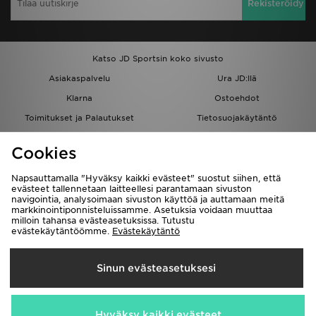
Rekisteröidy
Katso JD Sportsin koko sivusto
Asiakaspalvelu
Ura JD:llä
Klarna
Ostoehdot
Toimitukset ja Palautukset
Tietosuojakäytäntö
Evästeet
Evästeasetukset
Cookies
Löydä myymälä
Opiskelijat
Kumppanuusohjelma
JD Blog
Napsauttamalla "Hyväksy kaikki evästeet" suostut siihen, että
evästeet tallennetaan laitteellesi parantamaan sivuston
navigointia, analysoimaan sivuston käyttöä ja auttamaan meitä
markkinointiponnisteluissamme. Asetuksia voidaan muuttaa
milloin tahansa evästeasetuksissa. Tutustu
evästekäytäntöömme.
Evästekäytäntö
Toimitetaan
Sinun evästeasetuksesi
Suomi
Me hyväksymme seuraavat maksutavat
Hyväksy kaikki evästeet