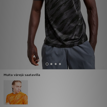
Urheilu
Lataa JD-sovellus
Minun JD
Minun viestini
Asiakaspalvelu ja tietoa
Muita värejä saatavilla