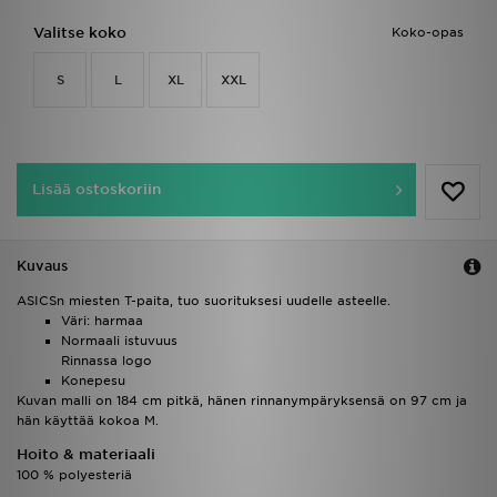
Valitse koko
Koko-opas
S
L
XL
XXL
Lisää ostoskoriin
Kuvaus
ASICSn miesten T-paita, tuo suorituksesi uudelle asteelle.
Väri: harmaa
Normaali istuvuus
Rinnassa logo
Konepesu
Kuvan malli on 184 cm pitkä, hänen rinnanympäryksensä on 97 cm ja
hän käyttää kokoa M.
Hoito & materiaali
100 % polyesteriä