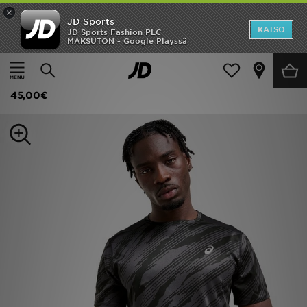
×
JD Sports
Etusivu
KATSO
JD Sports Fashion PLC
MAKSUTON - Google Playssä
Etusivu
Miehet
Miesten vaatteet
T-paidat
Ale
ASICS T-paita Miehet
Uutuudet
45,00€
Naiset
Miehet
Lapset
Suosikit
Tuotemerkit
Inspiroidu
Jalkapallo