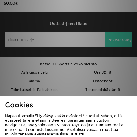
50,00€
Uutiskirjeen tilaus
Rekisteröidy
Katso JD Sportsin koko sivusto
Asiakaspalvelu
Ura JD:llä
Klarna
Ostoehdot
Toimitukset ja Palautukset
Tietosuojakäytäntö
Evästeet
Evästeasetukset
Cookies
Löydä myymälä
Opiskelijat
Kumppanuusohjelma
JD Blog
Napsauttamalla "Hyväksy kaikki evästeet" suostut siihen, että
evästeet tallennetaan laitteellesi parantamaan sivuston
navigointia, analysoimaan sivuston käyttöä ja auttamaan meitä
markkinointiponnisteluissamme. Asetuksia voidaan muuttaa
milloin tahansa evästeasetuksissa. Tutustu