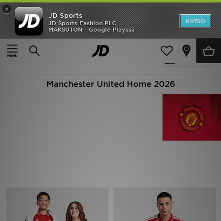
×
JD Sports
Etusivu
KATSO
JD Sports Fashion PLC
MAKSUTON - Google Playssä
Etusivu
manchester-united-home-2026
Ale
3 tuotetta
Suodata
Uutuudet
Manchester United Home 2026
Naiset
Miehet
Lapset
Suosikit
Tuotemerkit
Inspiroidu
Jalkapallo