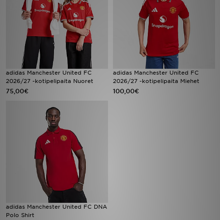
Urheilu
Lataa JD-sovellus
Minun JD
adidas Manchester United FC
adidas Manchester United FC
2026/27 -kotipelipaita Nuoret
2026/27 -kotipelipaita Miehet
Minun viestini
75,00€
100,00€
Asiakaspalvelu ja tietoa
adidas Manchester United FC DNA
Polo Shirt