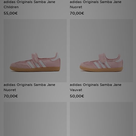
adidas Originals Samba Jane
adidas Originals Samba Jane
Children
Nuoret
55,00€
70,00€
Urheilu
Lataa JD-sovellus
Minun JD
Minun viestini
Asiakaspalvelu ja tietoa
adidas Originals Samba Jane
adidas Originals Samba Jane
Nuoret
Vauvat
70,00€
50,00€