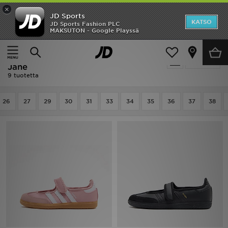
×
JD Sports
Etusivu
KATSO
JD Sports Fashion PLC
MAKSUTON - Google Playssä
Etusivu
Lapset
Ale
Lapset - Adidas Originals Samba
Suodata
Uutuudet
Jane
9 tuotetta
Naiset
26
27
29
30
31
33
34
35
36
37
38
Miehet
Lapset
Suosikit
Tuotemerkit
Inspiroidu
Jalkapallo