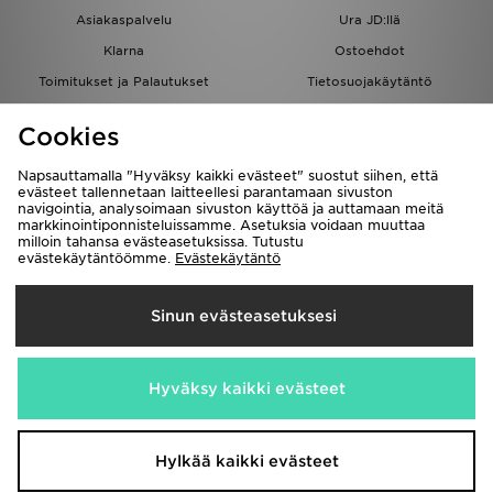
Asiakaspalvelu
Ura JD:llä
Klarna
Ostoehdot
Toimitukset ja Palautukset
Tietosuojakäytäntö
Evästeet
Evästeasetukset
Cookies
Löydä myymälä
Opiskelijat
Kumppanuusohjelma
JD Blog
Napsauttamalla "Hyväksy kaikki evästeet" suostut siihen, että
evästeet tallennetaan laitteellesi parantamaan sivuston
navigointia, analysoimaan sivuston käyttöä ja auttamaan meitä
markkinointiponnisteluissamme. Asetuksia voidaan muuttaa
milloin tahansa evästeasetuksissa. Tutustu
evästekäytäntöömme.
Evästekäytäntö
Toimitetaan
Sinun evästeasetuksesi
Suomi
Me hyväksymme seuraavat maksutavat
Hyväksy kaikki evästeet
Vieraile yrityksemme sivulla
www.jdplc.com
Hylkää kaikki evästeet
Copyright © 2026 JD Sports kaikki oikeudet pidätetään