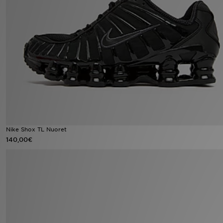
Urheilu
Lataa JD-sovellus
Minun JD
Minun viestini
Asiakaspalvelu ja tietoa
Nike Shox TL Nuoret
140,00€