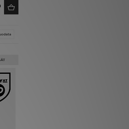
uodata
GÄT