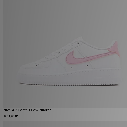
Nike Air Force 1 Low Nuoret
100,00€