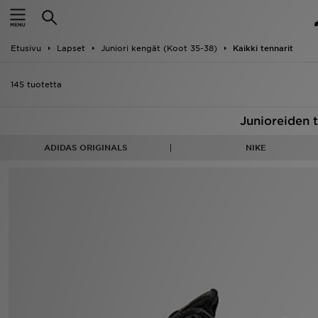
Etusivu
Etusivu
Lapset
Juniori kengät (Koot 35-38)
Kaikki tennarit
ALE
145 tuotetta
Uutuudet
Junioreiden 
Naiset
ADIDAS ORIGINALS
NIKE
Miehet
Lapset
Suosikit
Tuotemerkit
Inspiroidu
Jalkapallo