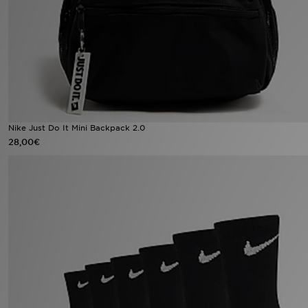
Urheilu
Lataa JD-sovellus
Minun JD
Minun viestini
Nike Just Do It Mini Backpack 2.0
28,00€
Asiakaspalvelu ja tietoa