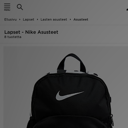
Etusivu
Etusivu
Lapset
Lasten asusteet
Asusteet
Ale
Lapset - Nike Asusteet
Uutuudet
8 tuotetta
Naiset
Miehet
Lapset
Suosikit
Tuotemerkit
Inspiroidu
Jalkapallo