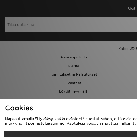
Uuti
Katso JD 
Asiakaspalvelu
Klarna
Toimitukset ja Palautukset
Evästeet
Löydä myymälä
Kumppanuusohjelma
Cookies
Napsauttamalla "Hyväksy kaikki evästeet" suostut siihen, että evästee
markkinointiponnisteluissamme. Asetuksia voidaan muuttaa milloin 