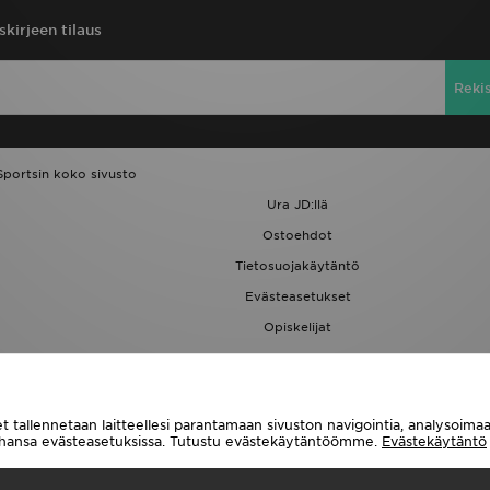
skirjeen tilaus
Reki
Sportsin koko sivusto
Ura JD:llä
Ostoehdot
Tietosuojakäytäntö
Evästeasetukset
Opiskelijat
JD Blog
t tallennetaan laitteellesi parantamaan sivuston navigointia, analysoim
tahansa evästeasetuksissa. Tutustu evästekäytäntöömme.
Evästekäytäntö
Toimitetaan