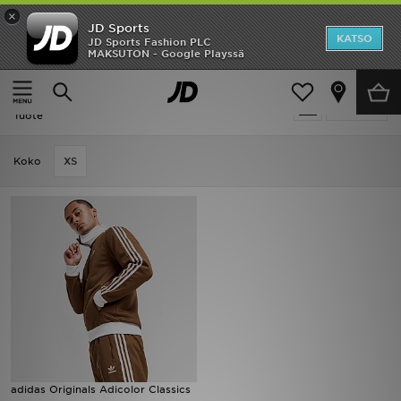
×
JD Sports
Etusivu
KATSO
JD Sports Fashion PLC
MAKSUTON - Google Playssä
Etusivu
Miehet
Ale
Miehet - Adidas Originals Classics
Suodata
Uutuudet
Tuote
Naiset
Koko
XS
Miehet
Lapset
Suosikit
Tuotemerkit
Inspiroidu
adidas Originals Adicolor Classics
Jalkapallo