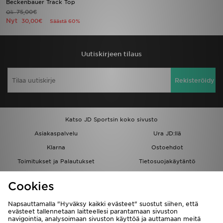
Beckenbauer Track Top
75,00€
Oli
Nyt
30,00€
Säästä 60%
Urheilu
Lataa JD-sovellus
Uutiskirjeen tilaus
Minun JD
Rekisteröidy
Minun viestini
Asiakaspalvelu ja tietoa
Katso JD Sportsin koko sivusto
Asiakaspalvelu
Ura JD:llä
Klarna
Ostoehdot
Toimitukset ja Palautukset
Tietosuojakäytäntö
Evästeet
Evästeasetukset
Cookies
Löydä myymälä
Opiskelijat
Kumppanuusohjelma
JD Blog
Napsauttamalla "Hyväksy kaikki evästeet" suostut siihen, että
evästeet tallennetaan laitteellesi parantamaan sivuston
navigointia, analysoimaan sivuston käyttöä ja auttamaan meitä