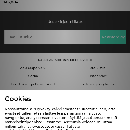
145,00€
Urheilu
Uutiskirjeen tilaus
Lataa JD-sovellus
Rekisteröidy
Minun JD
Minun viestini
Katso JD Sportsin koko sivusto
Asiakaspalvelu ja tietoa
Asiakaspalvelu
Ura JD:llä
Klarna
Ostoehdot
Toimitukset ja Palautukset
Tietosuojakäytäntö
Evästeet
Evästeasetukset
Cookies
Löydä myymälä
Opiskelijat
Kumppanuusohjelma
JD Blog
Napsauttamalla "Hyväksy kaikki evästeet" suostut siihen, että
evästeet tallennetaan laitteellesi parantamaan sivuston
navigointia, analysoimaan sivuston käyttöä ja auttamaan meitä
markkinointiponnisteluissamme. Asetuksia voidaan muuttaa
milloin tahansa evästeasetuksissa. Tutustu