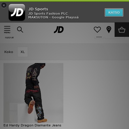
×
JD Sports
Etusivu
KATSO
JD Sports Fashion PLC
MAKSUTON - Google Playssä
Etusivu
Miehet
Miesten vaatteet
Farkut
Ale
Miehet - Ed Hardy Farkut
Suodata
Uutuudet
Tuote
Naiset
Koko
XL
Miehet
Lapset
Suosikit
Tuotemerkit
Inspiroidu
Ed Hardy Dragon Diamante Jeans
Jalkapallo